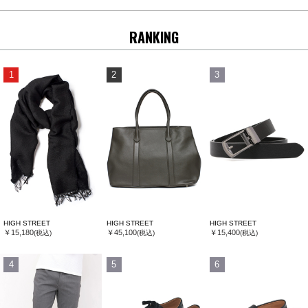
RANKING
1
2
3
HIGH STREET
HIGH STREET
HIGH STREET
￥15,180
￥45,100
￥15,400
(税込)
(税込)
(税込)
4
5
6