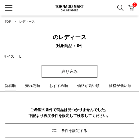
0
検索
カ
TORNADO MART ONLINE 
TOP
レディース
のレディース
対象商品
0
件
サイズ
L
絞り込み
新着順
売れ筋順
おすすめ順
価格が高い順
価格が低い順
ご希望の条件で商品は見つかりませんでした。
下記より再度条件を設定して検索してください。
条件を設定する