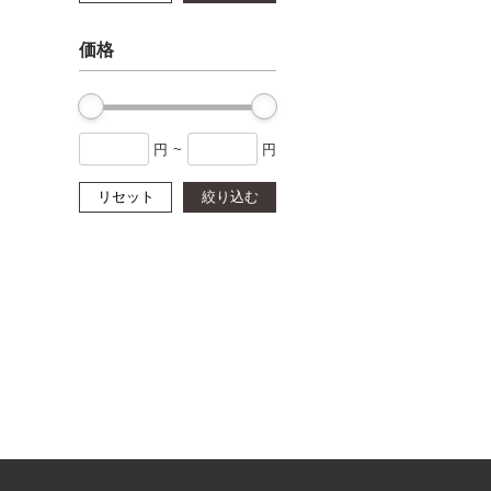
価格
円
~
円
リセット
絞り込む