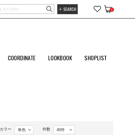
SEARCH
0
COORDINATE
LOOKBOOK
SHOPLIST
カラー
件数