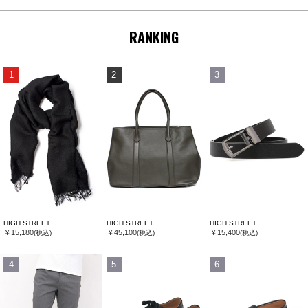
RANKING
1
2
3
HIGH STREET
HIGH STREET
HIGH STREET
￥15,180
￥45,100
￥15,400
(税込)
(税込)
(税込)
4
5
6