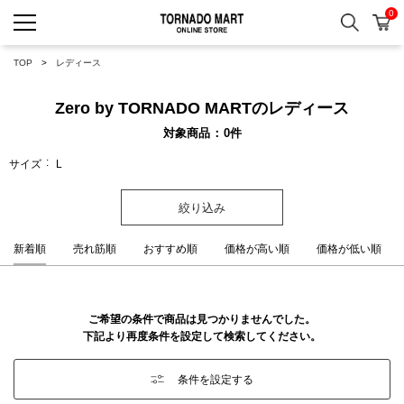
0
検索
カ
TORNADO MART ONLINE 
TOP
レディース
Zero by TORNADO MARTのレディース
対象商品
0
件
サイズ
L
絞り込み
新着順
売れ筋順
おすすめ順
価格が高い順
価格が低い順
ご希望の条件で商品は見つかりませんでした。
下記より再度条件を設定して検索してください。
条件を設定する