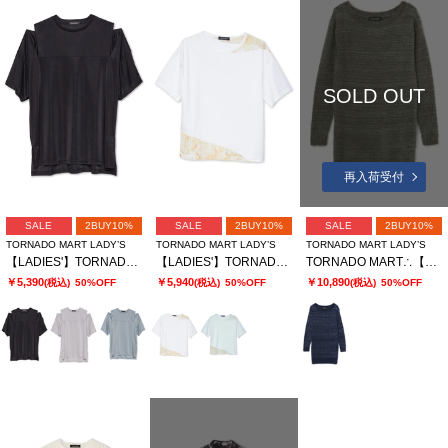
SOLD OUT
再入荷受付
SALE
2BUY10%
SALE
2BUY10%
SALE
2BUY10%
TORNADO MART LADY’S
TORNADO MART LADY’S
TORNADO MART LADY’S
【LADIES'】TORNADO MART∴ブライトスムーススリットオーバーTシャツ
【LADIES'】TORNADO MART∴シアーマーブル切り替えオーバーTシャツ
TORNADO MART∴【LADIES'】フェザーヤーンボートネックロングニット
￥5,390
￥5,940
￥10,890
(税込)
50%OFF
(税込)
50%OFF
(税込)
50%OFF