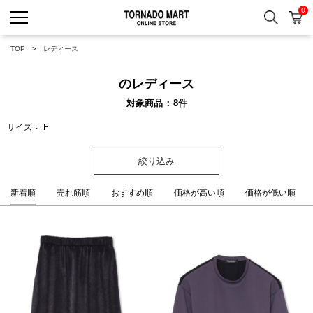
0
検索
カ
TORNADO MART ONLINE 
TOP
レディース
のレディース
対象商品
8
件
サイズ
F
絞り込み
新着順
売れ筋順
おすすめ順
価格が高い順
価格が低い順