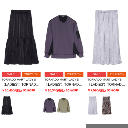
SALE
2BUY10%
SALE
2BUY10%
SALE
2BUY10%
TORNADO MART LADY’S
TORNADO MART LADY’S
TORNADO MART LADY’S
【LADIES'】TORNADO MART∴サテンティアードスカート
【LADIES'】TORNADO MART∴ダブルサテン切替プルオーバー
【LADIES'】TORNADO MART∴レオパードプリントイージースカート
￥10,450
￥10,340
￥7,590
(税込)
50%OFF
(税込)
50%OFF
(税込)
50%OFF