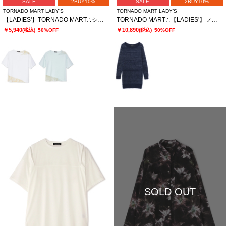
SALE
2BUY10%
SALE
2BUY10%
TORNADO MART LADY’S
TORNADO MART LADY’S
【LADIES'】TORNADO MART∴シアーマーブル切り替えオーバーTシャツ
TORNADO MART∴【LADIES'】フェザーヤーンボートネックロングニット
￥5,940
￥10,890
(税込)
50%OFF
(税込)
50%OFF
SOLD OUT