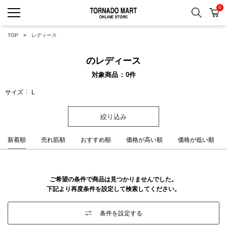
0
検索
カ
TORNADO MART ONLINE 
TOP
レディース
のレディース
対象商品
0
件
サイズ
L
絞り込み
新着順
売れ筋順
おすすめ順
価格が高い順
価格が低い順
ご希望の条件で商品は見つかりませんでした。
下記より再度条件を設定して検索してください。
条件を設定する