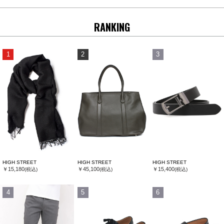
RANKING
1
2
3
HIGH STREET
HIGH STREET
HIGH STREET
￥15,180
￥45,100
￥15,400
(税込)
(税込)
(税込)
4
5
6