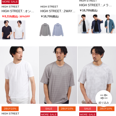
HIGH STREET
MORE SALE
HIGH STREET∴メランジプリントオブロングシチブソデシャツ
HIGH STREET
HIGH STREET
￥18,700
(税込)
HIGH STREET∴オンデJQハンソデVネック
HIGH STREET∴2WAYサッカーストライプカッタウェイシャツ
￥8,316
￥18,700
(税込)
30%OFF
(税込)
絞り込み
2BUY10%
SALE
2BUY10%
SALE
2BUY10%
HIGH STREET
MORE SALE
MORE SALE