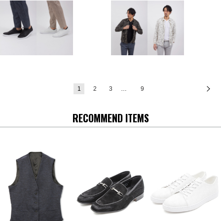
1
2
3
…
9
次
RECOMMEND ITEMS