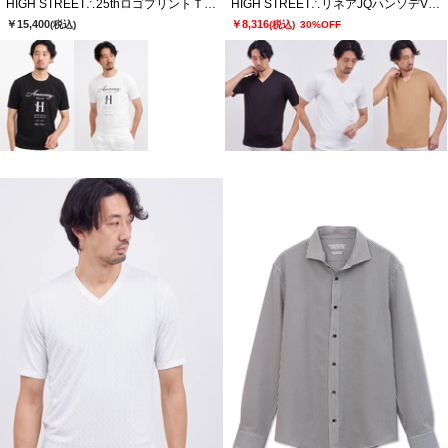
HIGH STREET∴25thロゴプリントＴシャツ
HIGH STREET∴リネアJQハンソデVネック
￥15,400
￥8,316
(税込)
(税込)
30%OFF