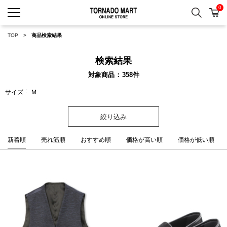
0
検索
カ
TORNADO MART ONLINE 
TOP
商品検索結果
検索結果
対象商品
358
件
サイズ
M
絞り込み
新着順
売れ筋順
おすすめ順
価格が高い順
価格が低い順