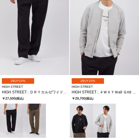
2BUY10%
2BUY10%
HIGH STREET
HIGH STREET
HIGH STREET∴ＤＲＹカルゼワイドイージーＰＴ
HIGH STREET∴４ＷＡＹＷall Ｇrid ＪＱノーカラーＺＩＰＢＬ
￥27,500
￥29,700
(税込)
(税込)