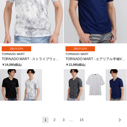
2BUY10%
2BUY10%
TORNADO MART
TORNADO MART
TORNADO MART∴ストライプウェーブJQムラ半袖カットソー
TORNADO MART∴エアリアル半袖Vネックカットソー
￥14,080
￥12,980
(税込)
(税込)
1
2
3
…
15
次