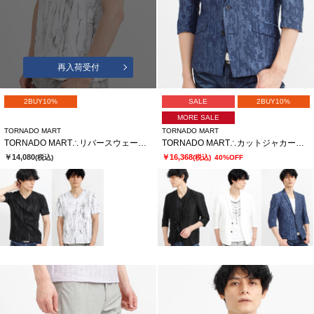
再入荷受付
2BUY10%
SALE
2BUY10%
MORE SALE
TORNADO MART
TORNADO MART
TORNADO MART∴リバースウェーブシームVネック半袖カットソー
TORNADO MART∴カットジャカード7分袖ジャケット
￥14,080
￥16,368
(税込)
(税込)
40%OFF