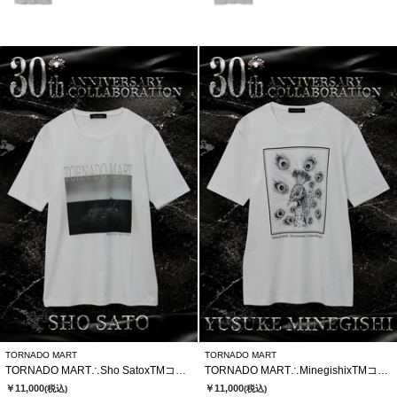
TORNADO MART
TORNADO MART
TORNADO MART∴Sho SatoxTMコラボTシャツ
TORNADO MART∴MinegishixTMコラボTシャツ
￥11,000
￥11,000
(税込)
(税込)