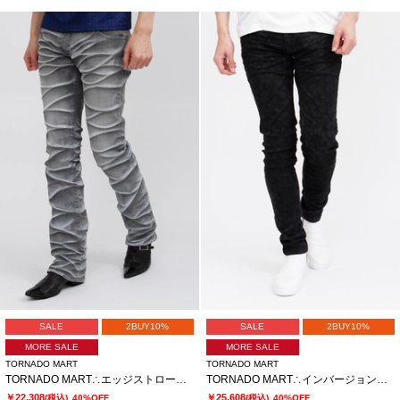
SALE
2BUY10%
SALE
2BUY10%
MORE SALE
MORE SALE
TORNADO MART
TORNADO MART
TORNADO MART∴エッジストロークシューカットデニム
TORNADO MART∴インバージョンレオパードスキニーデニム
￥22,308
￥25,608
(税込)
40%OFF
(税込)
40%OFF