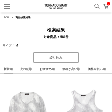
0
検索
カ
TORNADO MART ONLINE 
TOP
商品検索結果
検索結果
対象商品
581
件
サイズ
M
絞り込み
新着順
売れ筋順
おすすめ順
価格が高い順
価格が低い順