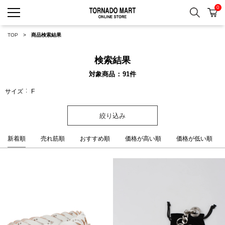
0
検索
カ
TORNADO MART ONLINE 
TOP
商品検索結果
検索結果
対象商品
91
件
サイズ
F
絞り込み
新着順
売れ筋順
おすすめ順
価格が高い順
価格が低い順