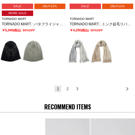
SALE
2BUY10%
SALE
2BUY10%
MORE SALE
TORNADO MART
TORNADO MART
TORNADO MART∴バタフライジャカードニットキャップ
TORNADO MART∴ミンク起毛リバーシブルマフラー
￥5,940
￥4,290
(税込)
50%OFF
(税込)
50%OFF
1
2
3
次
RECOMMEND ITEMS