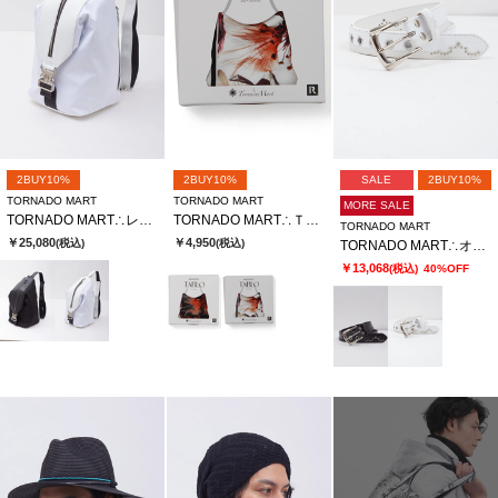
2BUY10%
2BUY10%
SALE
2BUY10%
TORNADO MART
TORNADO MART
MORE SALE
TORNADO MART∴レザーナイロンフォルデッドワンショルダーＢＡＧ
TORNADO MART∴ＴＡＢＬＯベッチュウスカーフトートバッグ
TORNADO MART
￥25,080
￥4,950
(税込)
(税込)
TORNADO MART∴オーバーレイススネークベルト
￥13,068
(税込)
40%OFF