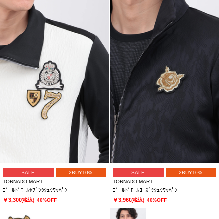
SALE
2BUY10%
SALE
2BUY10%
TORNADO MART
TORNADO MART
ｺﾞｰﾙﾄﾞﾓｰﾙｾﾌﾞﾝｼｼｭｳﾜｯﾍﾟﾝ
ｺﾞｰﾙﾄﾞﾓｰﾙﾛｰｽﾞｼｼｭｳﾜｯﾍﾟﾝ
￥3,300
￥3,960
(税込)
40%OFF
(税込)
40%OFF