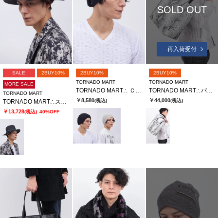
SOLD OUT
再入荷受付
SALE
2BUY10%
2BUY10%
2BUY10%
TORNADO MART
TORNADO MART
MORE SALE
TORNADO MART∴ ＣＯＯＬＭＡＸニットキャップ
TORNADO MART∴パイソンプリントレザートートバッグ
TORNADO MART
￥8,580
￥44,000
(税込)
(税込)
TORNADO MART∴ストーンアクセントブレードハット
￥13,728
(税込)
40%OFF