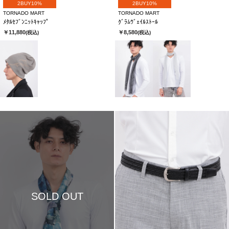
2BUY10%
2BUY10%
TORNADO MART
TORNADO MART
ﾒﾀﾙｾﾌﾞﾝﾆｯﾄｷｬｯﾌﾟ
ｸﾞﾗﾑｳﾞｪｲﾙｽﾄｰﾙ
￥11,880
￥8,580
(税込)
(税込)
SOLD OUT