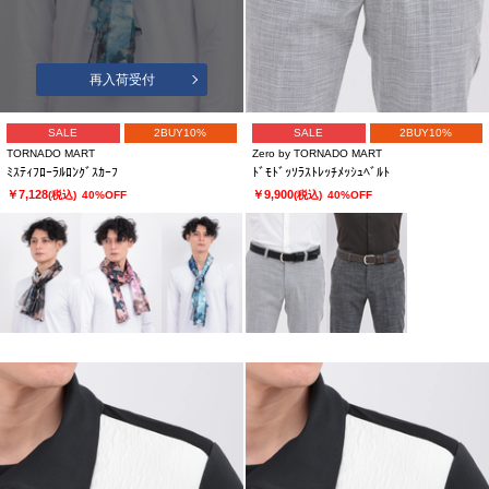
再入荷受付
SALE
2BUY10%
SALE
2BUY10%
TORNADO MART
Zero by TORNADO MART
ﾐｽﾃｨﾌﾛｰﾗﾙﾛﾝｸﾞｽｶｰﾌ
ﾄﾞﾓﾄﾞｯｿﾗｽﾄﾚｯﾁﾒｯｼｭﾍﾞﾙﾄ
￥7,128
￥9,900
(税込)
40%OFF
(税込)
40%OFF