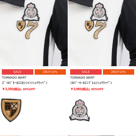
SALE
2BUY10%
SALE
2BUY10%
TORNADO MART
TORNADO MART
ｺﾞｰﾙﾄﾞﾓｰﾙｴｽｶｯｼｬﾝｼｼｭｳﾜｯﾍﾟﾝ
ｼﾙﾊﾞｰﾓｰﾙｴﾝﾌﾞﾚﾑｼｼｭｳﾜｯﾍﾟﾝ
￥3,300
￥3,960
(税込)
40%OFF
(税込)
40%OFF