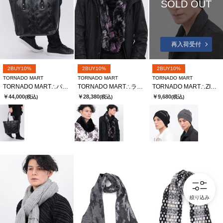
SOLD OUT
再入荷受付
2BUY10%
2BUY10%
2BUY10%
TORNADO MART
TORNADO MART
TORNADO MART
TORNADO MART∴パイソンエンボスレザートートバッグ
TORNADO MART∴ラビットファースヌード
TORNADO MART∴ZIPアクセントニットキャップ
￥44,000
￥28,380
￥9,680
(税込)
(税込)
(税込)
絞り込み