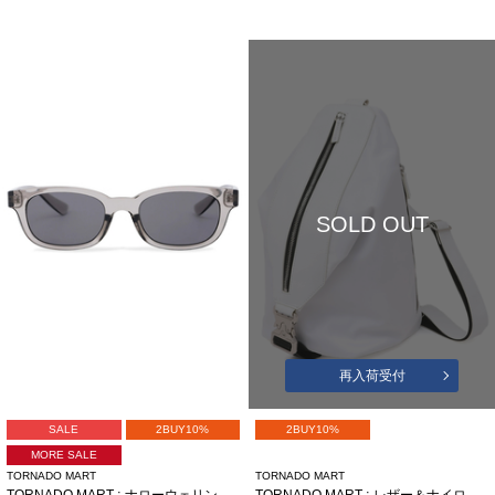
SOLD OUT
再入荷受付
SALE
2BUY10%
2BUY10%
MORE SALE
TORNADO MART
TORNADO MART