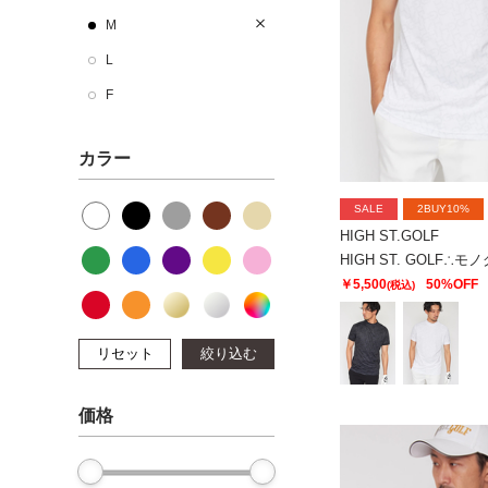
M
L
F
カラー
SALE
2BUY10%
HIGH ST.GOLF
￥5,500
50%OFF
(税込)
リセット
絞り込む
価格