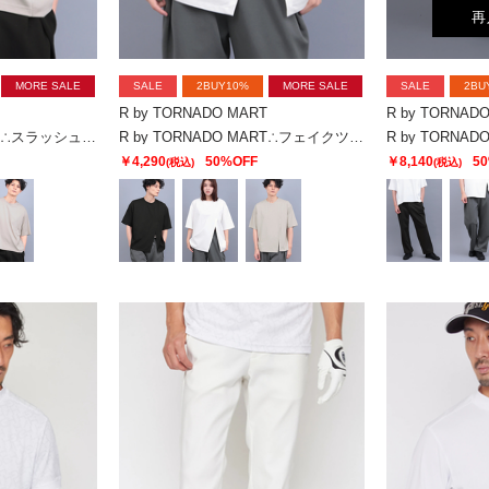
再
MORE SALE
SALE
2BUY10%
MORE SALE
SALE
2BU
R by TORNADO MART
R by TORNAD
R by TORNADO MART∴スラッシュカットルーズTシャツ
R by TORNADO MART∴フェイクツーピースルーズTシャツ
￥4,290
50%OFF
￥8,140
5
(税込)
(税込)