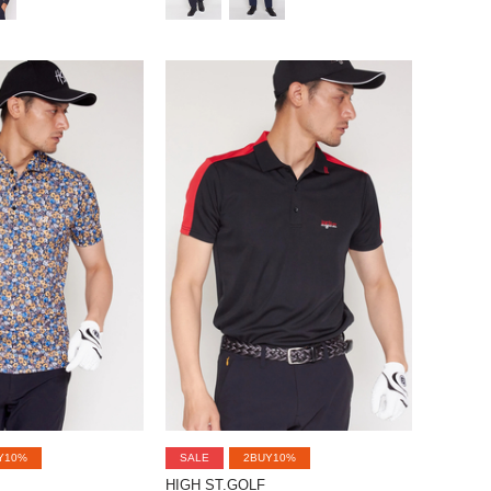
Y10%
SALE
2BUY10%
HIGH ST.GOLF