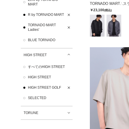
MART
￥23,100
(税込)
R by TORNADO MART
TORNADO MART
Ladies'
BLUE TORNADO
HIGH STREET
すべてのHIGH STREET
HIGH STREET
HIGH STREET GOLF
SELECTED
TORUNE