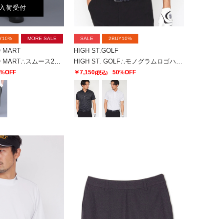
入荷受付
Y10%
MORE SALE
SALE
2BUY10%
O MART
HIGH ST.GOLF
R by TORNADO MART∴スムース2タックワイドパンツ
HIGH ST. GOLF∴モノグラムロゴハイゲージ鹿の子ポロシャツ ＜AdE＞
0%OFF
￥7,150
50%OFF
(税込)