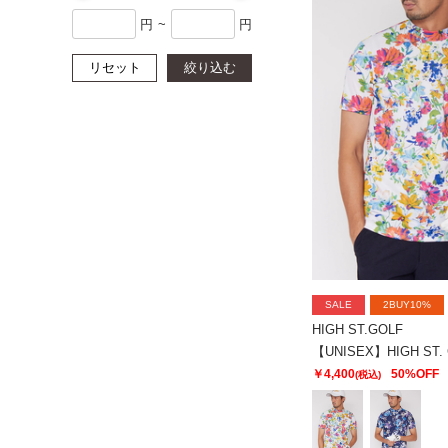
円
~
円
リセット
絞り込む
SALE
2BUY10%
HIGH ST.GOLF
￥4,400
50%OFF
(税込)