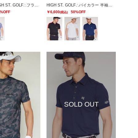
【UNISEX】HIGH ST. GOLF∴フラワーパターンハイゲージ鹿の子ポロシャツ
HIGH ST. GOLF∴バイカラー 半袖ポロシャツ
0%OFF
￥6,600
50%OFF
(税込)
SOLD OUT