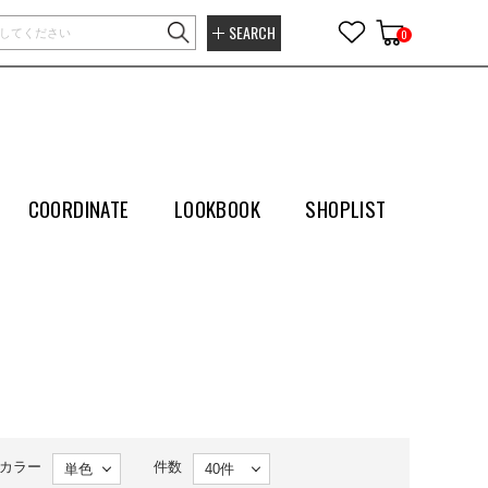
SEARCH
0
COORDINATE
LOOKBOOK
SHOPLIST
カラー
件数