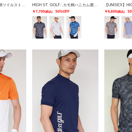
HIGH ST. GOLF∴カモ柄ツイルストレッチ ベーシックスリムパンツ ＜AdE＞
HIGH ST. GOLF∴カモ柄ハニカム鹿の子ポロシャツ ＜AdE＞
￥7,700
50%OFF
￥6,600
5
(税込)
(税込)