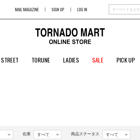
MAIL MAGAZINE
SIGN UP
LOG IN
 STREET
TORUNE
LADIES
SALE
PICK UP
在庫
商品ステータス