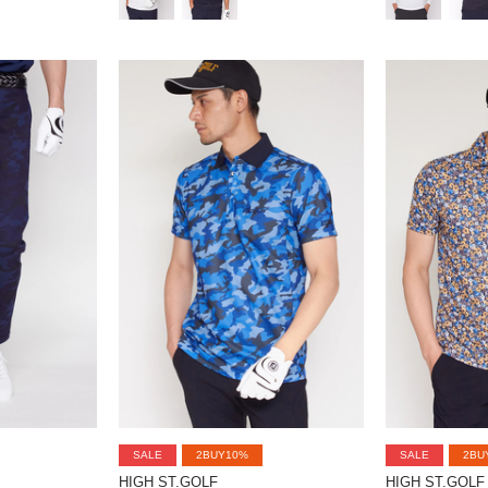
SALE
2BUY10%
SALE
2BU
HIGH ST.GOLF
HIGH ST.GOLF