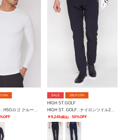
Y10%
SALE
2BUY10%
HIGH ST.GOLF
HIGH ST. GOLF∴HSGロゴ クルーネックカットソー ＜AdE＞
HIGH ST. GOLF∴ナイロンツイル2WAYストレッチスリムパンツ ＜AdE＞
0%OFF
￥9,240
50%OFF
(税込)