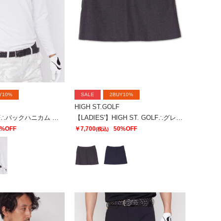
Y10%
SALE
2BUY10%
HIGH ST.GOLF
HIGH ST. GOLF∴バックハニカム 長袖モックネックシャツ ＜AdE＞
【LADIES'】HIGH ST. GOLF∴グレンチェック2WAYストレッチバックプリーツスカート
0%OFF
￥7,700
50%OFF
(税込)