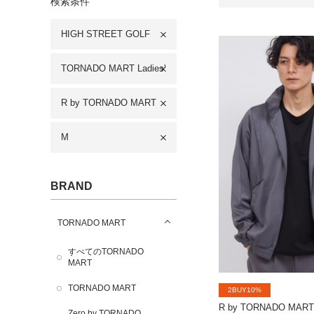
検索条件
HIGH STREET GOLF
TORNADO MART Ladies'
R by TORNADO MART
M
BRAND
TORNADO MART
すべてのTORNADO
MART
TORNADO MART
2BUY10%
R by TORNADO MART
Zero by TORNADO