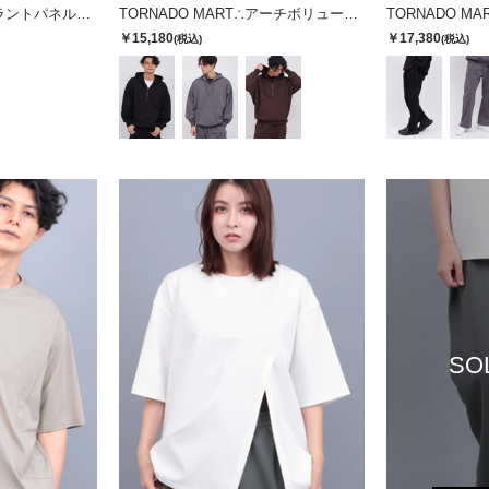
TORNADO MART∴スラントパネルオーバーサイズブルゾン
TORNADO MART∴アーチボリュームハーフZIPフーディー
￥15,180
￥17,380
(税込)
(税込)
SO