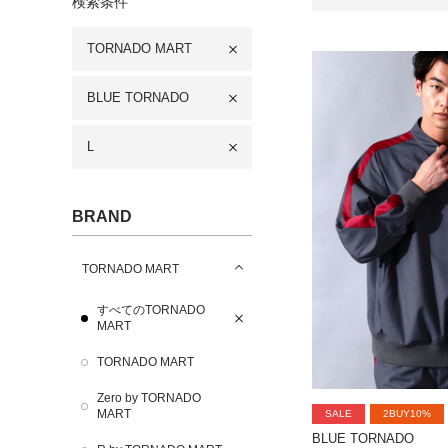
検索条件
TORNADO MART
BLUE TORNADO
L
BRAND
TORNADO MART
すべてのTORNADO
MART
TORNADO MART
Zero by TORNADO
MART
SALE
2BUY10%
BLUE TORNADO