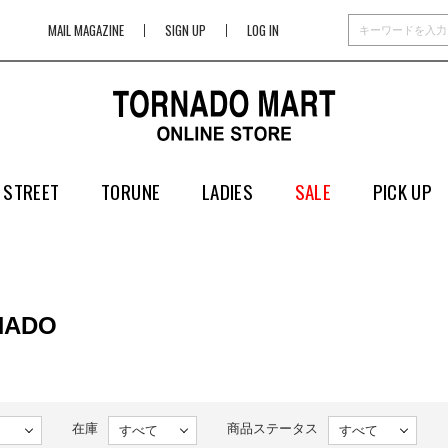
MAIL MAGAZINE
SIGN UP
LOG IN
 STREET
TORUNE
LADIES
SALE
PICK UP
NADO
在庫
商品ステータス