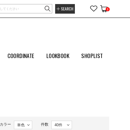
SEARCH
0
COORDINATE
LOOKBOOK
SHOPLIST
カラー
件数