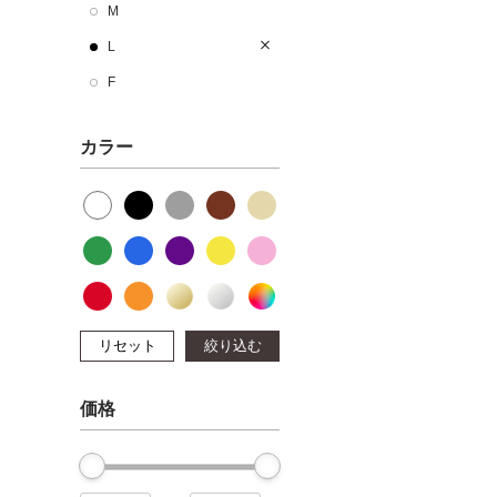
M
L
F
カラー
リセット
絞り込む
価格