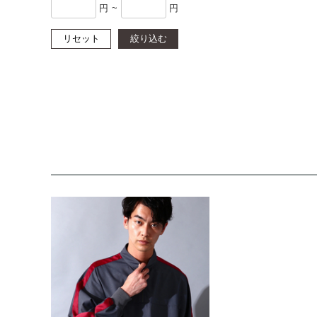
円
~
円
リセット
絞り込む