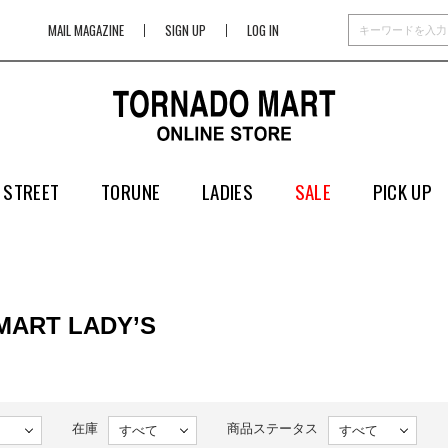
MAIL MAGAZINE
SIGN UP
LOG IN
 STREET
TORUNE
LADIES
SALE
PICK UP
MART LADY’S
在庫
商品ステータス