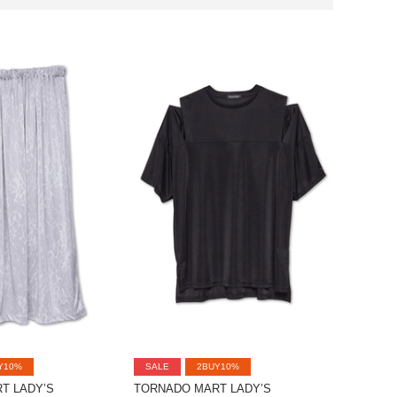
Y10%
SALE
2BUY10%
T LADY’S
TORNADO MART LADY’S