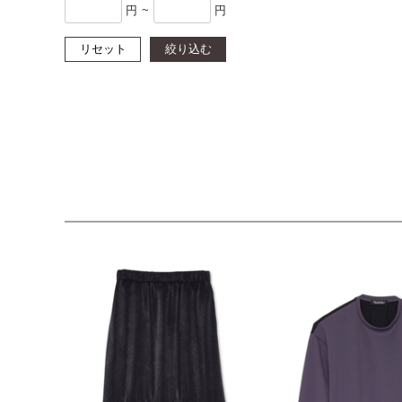
円
~
円
リセット
絞り込む