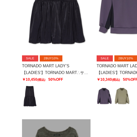
SALE
2BUY10%
SALE
2BUY10%
TORNADO MART LADY’S
TORNADO MART LAD
【LADIES'】TORNADO MART∴サテンティアードスカート
￥10,450
50%OFF
￥10,340
50%OF
(税込)
(税込)