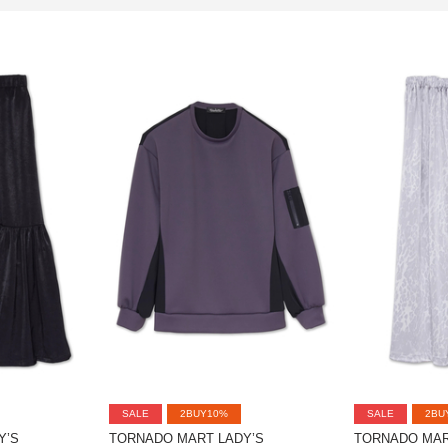
SALE
2BUY10%
SALE
2BU
Y’S
TORNADO MART LADY’S
TORNADO MAR