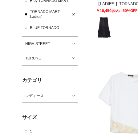
R by TORNADO MART
￥10,450
50%OFF
(税込)
TORNADO MART
Ladies'
BLUE TORNADO
HIGH STREET
TORUNE
カテゴリ
レディース
サイズ
S