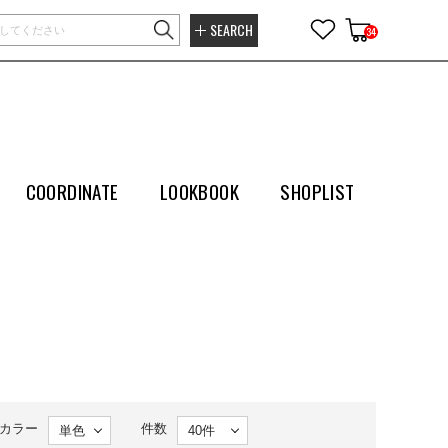
SEARCH
34
COORDINATE
LOOKBOOK
SHOPLIST
カラー
件数