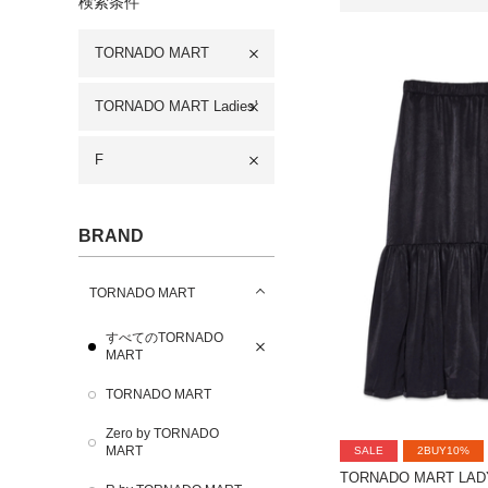
検索条件
TORNADO MART
TORNADO MART Ladies'
F
BRAND
TORNADO MART
すべてのTORNADO
MART
TORNADO MART
Zero by TORNADO
MART
SALE
2BUY10%
TORNADO MART LAD