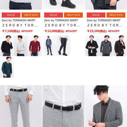
SALE
2BUY10%
SALE
2BUY10%
SALE
2BUY10%
Zero by TORNADO MART
Zero by TORNADO MART
Zero by TORNADO MART
ＺＥＲＯ ＢＹ ＴＯＲＮＡＤＯ ＭＡＲＴ∴マイクロモールＶネックＫＮ
ＺＥＲＯ ＢＹ ＴＯＲＮＡＤＯ ＭＡＲＴ∴トリコットデニムライクパンツ
ＺＥＲＯ ＢＹ ＴＯＲＮＡＤＯ ＭＡＲＴ∴カチオンツイルカエシエリライナーツキジャケット
￥7,128
￥13,068
￥23,100
(税込)
40%OFF
(税込)
40%OFF
(税込)
40%OFF