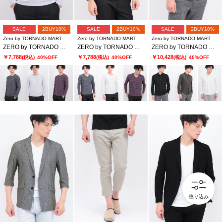
SALE
2BUY10%
SALE
2BUY10%
SALE
2BUY10%
Zero by TORNADO MART
Zero by TORNADO MART
Zero by TORNADO MART
ZERO by TORNADO MART∴ウェーブストームタック天竺クルー
ZERO by TORNADO MART∴ウェーブストームタック天竺Vネック
ZERO by TORNADO MART∴メアンドロスJQジャージーストレッチシャツ
￥7,788
￥7,788
￥10,428
(税込)
40%OFF
(税込)
40%OFF
(税込)
40%OFF
絞り込み