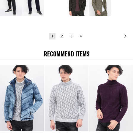
1
2
3
4
次
RECOMMEND ITEMS