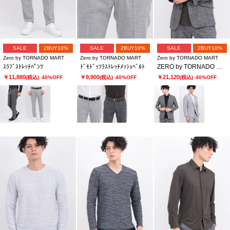
SALE
2BUY10%
SALE
2BUY10%
SALE
2BUY10%
Zero by TORNADO MART
Zero by TORNADO MART
Zero by TORNADO MART
ｽﾗﾌﾞｽﾄﾚｯﾁﾊﾟﾝﾂ
ﾄﾞﾓﾄﾞｯｿﾗｽﾄﾚｯﾁﾒｯｼｭﾍﾞﾙﾄ
ZERO by TORNADO MART∴スラブストレッチジャケット
￥11,880
￥9,900
￥21,120
(税込)
40%OFF
(税込)
40%OFF
(税込)
40%OFF