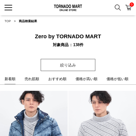
0
検索
カ
TORNADO MART ONLINE 
TOP
商品検索結果
Zero by TORNADO MART
対象商品
138
件
絞り込み
新着順
売れ筋順
おすすめ順
価格が高い順
価格が低い順