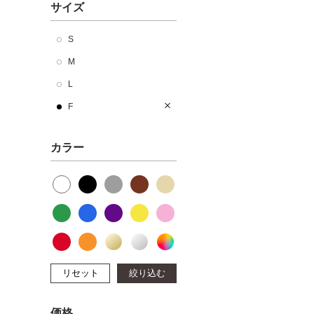
サイズ
S
M
L
F
カラー
リセット
絞り込む
価格