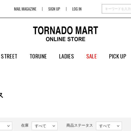
MAIL MAGAZINE
SIGN UP
LOG IN
 STREET
TORUNE
LADIES
SALE
PICK UP
ス
在庫
商品ステータス