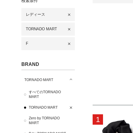
検索条件
レディース
TORNADO MART
F
BRAND
TORNADO MART
すべてのTORNADO
MART
TORNADO MART
1
Zero by TORNADO
MART