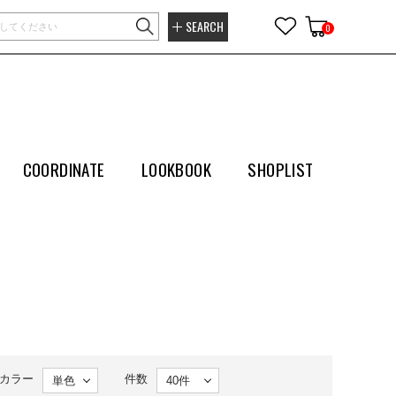
SEARCH
0
COORDINATE
LOOKBOOK
SHOPLIST
カラー
件数