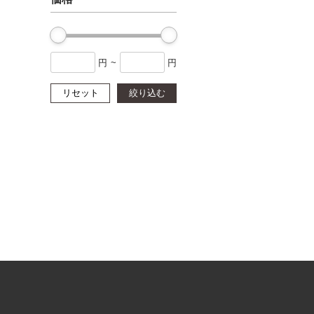
円
~
円
リセット
絞り込む