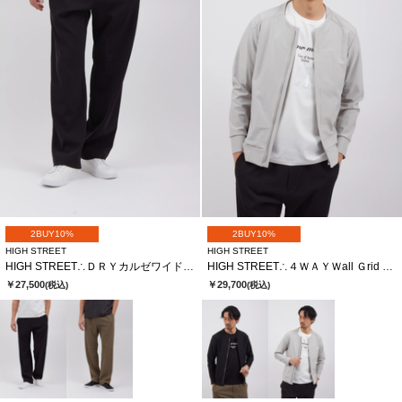
2BUY10%
2BUY10%
HIGH STREET
HIGH STREET
HIGH STREET∴ＤＲＹカルゼワイドイージーＰＴ
HIGH STREET∴４ＷＡＹＷall Ｇrid ＪＱノーカラーＺＩＰＢＬ
￥27,500
￥29,700
(税込)
(税込)