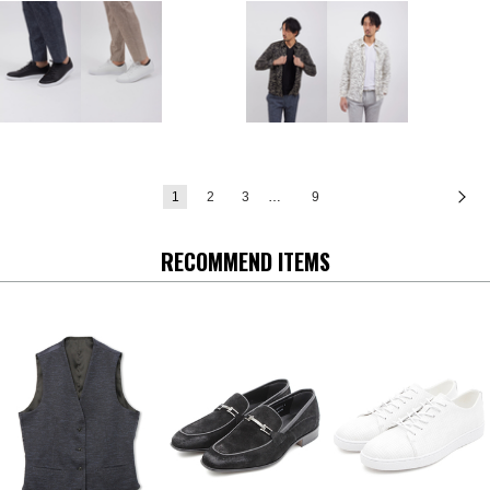
1
2
3
…
9
次
RECOMMEND ITEMS