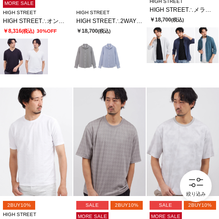
HIGH STREET
MORE SALE
HIGH STREET∴メランジプリントオブロングシチブソデシャツ
HIGH STREET
HIGH STREET
￥18,700
(税込)
HIGH STREET∴オンデJQハンソデVネック
HIGH STREET∴2WAYサッカーストライプカッタウェイシャツ
￥8,316
￥18,700
(税込)
30%OFF
(税込)
絞り込み
2BUY10%
SALE
2BUY10%
SALE
2BUY10%
HIGH STREET
MORE SALE
MORE SALE