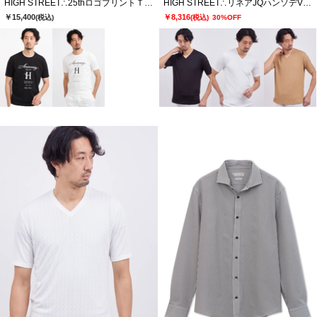
HIGH STREET∴25thロゴプリントＴシャツ
HIGH STREET∴リネアJQハンソデVネック
￥15,400
￥8,316
(税込)
(税込)
30%OFF