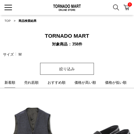
0
検索
カ
TORNADO MART ONLINE 
TOP
商品検索結果
TORNADO MART
対象商品
358
件
サイズ
M
絞り込み
新着順
売れ筋順
おすすめ順
価格が高い順
価格が低い順