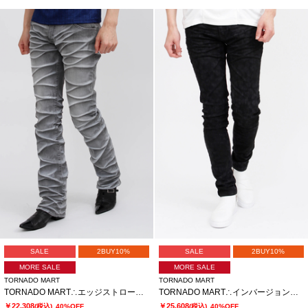
SALE
2BUY10%
SALE
2BUY10%
MORE SALE
MORE SALE
TORNADO MART
TORNADO MART
TORNADO MART∴エッジストロークシューカットデニム
TORNADO MART∴インバージョンレオパードスキニーデニム
￥22,308
￥25,608
(税込)
40%OFF
(税込)
40%OFF