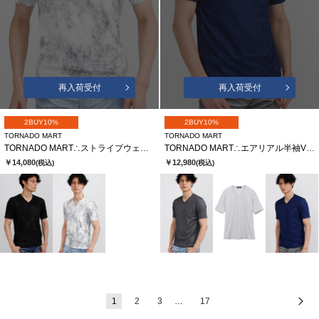
再入荷受付
再入荷受付
2BUY10%
2BUY10%
TORNADO MART
TORNADO MART
TORNADO MART∴ストライプウェーブJQムラ半袖カットソー
TORNADO MART∴エアリアル半袖Vネックカットソー
￥14,080
￥12,980
(税込)
(税込)
1
2
3
…
17
次