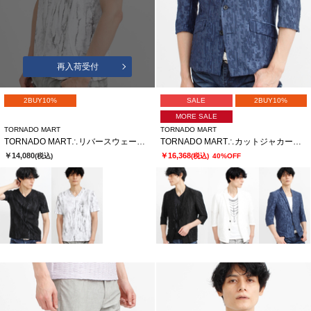
再入荷受付
2BUY10%
SALE
2BUY10%
MORE SALE
TORNADO MART
TORNADO MART
TORNADO MART∴リバースウェーブシームVネック半袖カットソー
TORNADO MART∴カットジャカード7分袖ジャケット
￥14,080
￥16,368
(税込)
(税込)
40%OFF