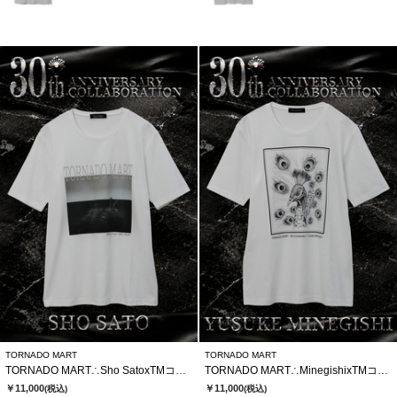
TORNADO MART
TORNADO MART
TORNADO MART∴Sho SatoxTMコラボTシャツ
TORNADO MART∴MinegishixTMコラボTシャツ
￥11,000
￥11,000
(税込)
(税込)