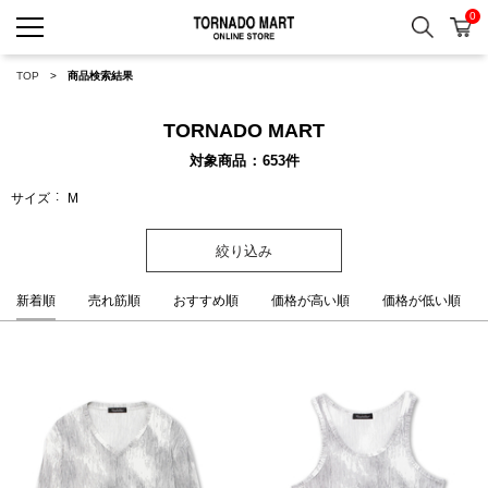
0
検索
カ
TORNADO MART ONLINE 
TOP
商品検索結果
TORNADO MART
対象商品
653
件
サイズ
M
絞り込み
新着順
売れ筋順
おすすめ順
価格が高い順
価格が低い順