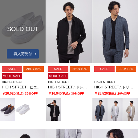
SOLD OUT
再入荷受付
SALE
2BUY10%
SALE
2BUY10%
SALE
2BUY10%
MORE SALE
MORE SALE
HIGH STREET
HIGH STREET
HIGH STREET
HIGH STREET∴ビエ・ド・プールカタオシドレススニーカー
HIGH STREET∴ドレープモーションオーバーシャツ
HIGH STREET∴トリコットメッシュポップサックＰＴノーカラーＪＫ
￥20,020
￥16,940
￥25,520
(税込)
30%OFF
(税込)
30%OFF
(税込)
20%OFF