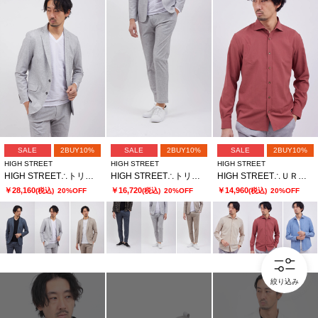
SALE
2BUY10%
SALE
2BUY10%
SALE
2BUY10%
HIGH STREET
HIGH STREET
HIGH STREET
HIGH STREET∴トリコットメッシュポップサックＰＴＪＫ
HIGH STREET∴トリコットメッシュポップサックＰＴイージーＰＴ
HIGH STREET∴ＵＲＢＡＮ ＢＲＥＥＺＥカッタウェイシャツ
￥28,160
￥16,720
￥14,960
(税込)
20%OFF
(税込)
20%OFF
(税込)
20%OFF
絞り込み