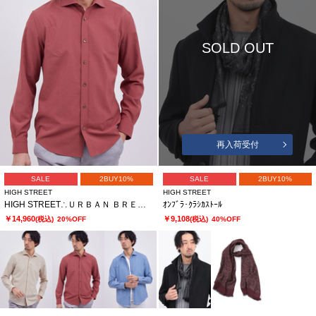
SOLD OUT
再入荷受付
SALE
2BUY10%
SALE
2BUY10%
HIGH STREET
HIGH STREET
HIGH STREET∴ＵＲＢＡＮ ＢＲＥＥＺＥカッタウェイシャツ
ｵﾝﾌﾞﾗ･ｸﾗｼｶｽﾄｰﾙ
￥14,960
￥9,108
(税込)
20%OFF
(税込)
40%OFF