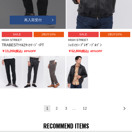
再入荷受付
SALE
2BUY10%
SALE
2BUY10%
HIGH STREET
HIGH STREET
TRABESTﾂｲﾙ2ﾀｯｸｲｰｼﾞｰPT
ｼｭﾘﾝｸｼｰﾌﾟﾚｻﾞｰﾌﾞﾙｿﾞﾝ
￥13,200
￥52,800
(税込)
40%OFF
(税込)
40%OFF
1
2
3
…
12
次
RECOMMEND ITEMS