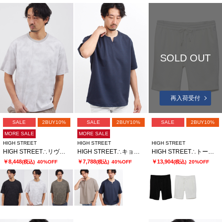
SOLD OUT
再入荷受付
SALE
2BUY10%
SALE
2BUY10%
SALE
2BUY10%
MORE SALE
MORE SALE
HIGH STREET
HIGH STREET
HIGH STREET
HIGH STREET∴リヴィエラミストハンソデBigクルーネック
HIGH STREET∴キョウネンピンジャージハンソデBigキーネック
HIGH STREET∴トーンウェーブショーツ
￥8,448
￥7,788
￥13,904
(税込)
40%OFF
(税込)
40%OFF
(税込)
20%OFF