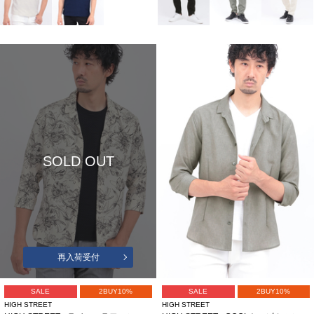
SOLD OUT
再入荷受付
SALE
2BUY10%
SALE
2BUY10%
HIGH STREET
HIGH STREET