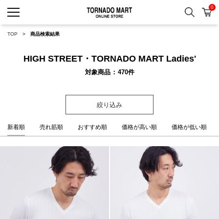
0
検索
カ
TORNADO MART ONLINE 
TOP
商品検索結果
HIGH STREET・TORNADO MART Ladies'
対象商品
470
件
絞り込み
新着順
売れ筋順
おすすめ順
価格が高い順
価格が低い順