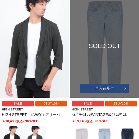
SOLD OUT
再入荷受付
SALE
2BUY10%
SALE
2BUY10%
HIGH STREET
HIGH STREET
HIGH STREET∴４WAYエアリーバーク柄リンクス７分袖ジャケット
ﾊｲﾊﾟﾜｰｽﾄﾚｯﾁVINTAGEｶｺｳｽﾘﾑﾃﾞﾆﾑ
￥18,480
￥19,140
(税込)
30%OFF
(税込)
40%OFF