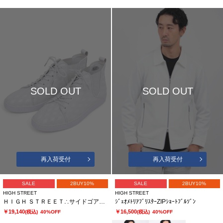
SOLD OUT
SOLD OUT
再入荷受付
再入荷受付
SALE
2BUY10%
SALE
2BUY10%
HIGH STREET
HIGH STREET
ＨＩＧＨ ＳＴＲＥＥＴ∴サイドゴアハイカットカタオシドレススニーカー
ｼﾞｪｵﾒﾄﾘｱﾌﾞﾘｽﾀｰZIPｼｮｰﾄﾌﾞﾙｿﾞﾝ
￥19,140
￥16,500
(税込)
40%OFF
(税込)
40%OFF