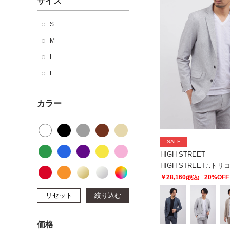
サイズ
S
M
L
F
カラー
SALE
HIGH STREET
￥28,160
20%OFF
(税込)
リセット
絞り込む
価格