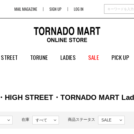
MAIL MAGAZINE
SIGN UP
LOG IN
 STREET
TORUNE
LADIES
SALE
PICK UP
・HIGH STREET・TORNADO MART Ladi
在庫
商品ステータス