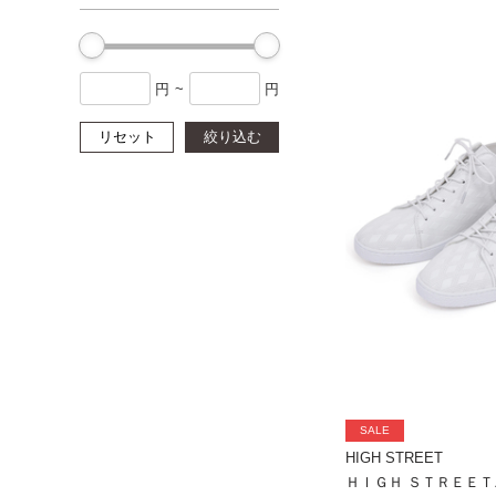
円
~
円
リセット
絞り込む
SALE
HIGH STREET