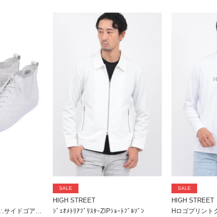
SALE
SALE
HIGH STREET
HIGH STREET
ＨＩＧＨ ＳＴＲＥＥＴ∴サイドゴアハイカットカタオシドレススニーカー
ｼﾞｪｵﾒﾄﾘｱﾌﾞﾘｽﾀｰZIPｼｮｰﾄﾌﾞﾙｿﾞﾝ