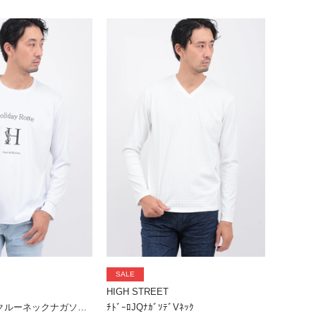
SALE
HIGH STREET
HロゴプリントクルーネックナガソデTCS
ﾁﾄﾞｰﾛJQﾅｶﾞｿﾃﾞVﾈｯｸ