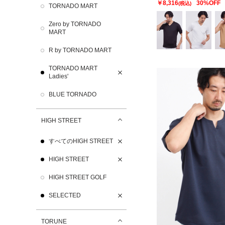
￥8,316
30%OFF
(税込)
TORNADO MART
Zero by TORNADO
MART
R by TORNADO MART
TORNADO MART
Ladies'
BLUE TORNADO
HIGH STREET
すべてのHIGH STREET
HIGH STREET
HIGH STREET GOLF
SELECTED
TORUNE