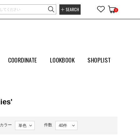
SEARCH
0
COORDINATE
LOOKBOOK
SHOPLIST
es'
カラー
件数