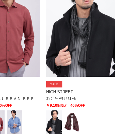
SALE
HIGH STREET
HIGH STREET∴ＵＲＢＡＮ ＢＲＥＥＺＥカッタウェイシャツ
ｵﾝﾌﾞﾗ･ｸﾗｼｶｽﾄｰﾙ
0%OFF
￥9,108
40%OFF
(税込)