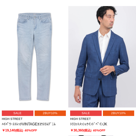
SALE
2BUY10%
SALE
2BUY10%
HIGH STREET
HIGH STREET
ﾊｲﾊﾟﾜｰｽﾄﾚｯﾁVINTAGEｶｺｳｽﾘﾑﾃﾞﾆﾑ
ﾄﾘｺｯﾄﾒｯｼｭｳｲﾝﾄﾞﾍﾟｲﾝJK
￥19,140
￥30,360
(税込)
40%OFF
(税込)
40%OFF