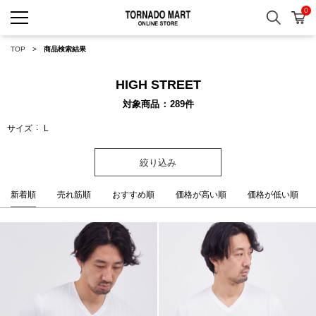
0
検索
カ
TORNADO MART ONLINE 
TOP
商品検索結果
HIGH STREET
対象商品
289
件
サイズ
L
絞り込み
新着順
売れ筋順
おすすめ順
価格が高い順
価格が低い順