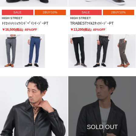
SALE
2BUY10%
SALE
2BUY10%
HIGH STREET
HIGH STREET
ﾄﾘｺｯﾄﾒｯｼｭｳｲﾝﾄﾞﾍﾟｲﾝｲｰｼﾞｰPT
TRABESTﾂｲﾙ2ﾀｯｸｲｰｼﾞｰPT
￥16,500
￥13,200
(税込)
40%OFF
(税込)
40%OFF
SOLD OUT