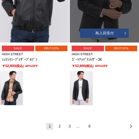
再入荷受付
SALE
2BUY10%
SALE
2BUY10%
HIGH STREET
HIGH STREET
ｼｭﾘﾝｸｼｰﾌﾟﾚｻﾞｰﾌﾞﾙｿﾞﾝ
ｺﾞｰﾄﾅｯﾊﾟﾗﾝﾚｻﾞｰJK
￥52,800
￥52,800
(税込)
40%OFF
(税込)
40%OFF
1
2
3
…
8
次