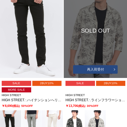
SOLD OUT
再入荷受付
SALE
2BUY10%
SALE
2BUY10%
MORE SALE
HIGH STREET
HIGH STREET
HIGH STREET∴ハイテンションへリンボンスリム5ポケットパンツ
HIGH STREET∴ラインフラワーショートウイング７分袖シャツ
￥8,690
￥13,706
(税込)
50%OFF
(税込)
30%OFF