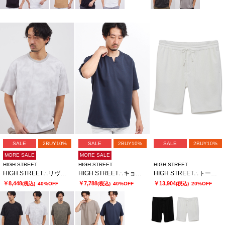
SALE
2BUY10%
SALE
2BUY10%
SALE
2BUY10%
MORE SALE
MORE SALE
HIGH STREET
HIGH STREET
HIGH STREET
HIGH STREET∴リヴィエラミストハンソデBigクルーネック
HIGH STREET∴キョウネンピンジャージハンソデBigキーネック
HIGH STREET∴トーンウェーブショーツ
￥8,448
￥7,788
￥13,904
(税込)
40%OFF
(税込)
40%OFF
(税込)
20%OFF