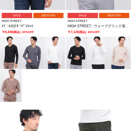
SALE
2BUY10%
SALE
2BUY10%
HIGH STREET
HIGH STREET
ﾁﾄﾞｰﾛJQﾅｶﾞｿﾃﾞVﾈｯｸ
HIGH STREET∴ウェーブグリッド長袖クルーネック
￥8,448
￥7,128
(税込)
40%OFF
(税込)
40%OFF