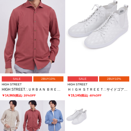
SALE
2BUY10%
SALE
2BUY10%
HIGH STREET
HIGH STREET
HIGH STREET∴ＵＲＢＡＮ ＢＲＥＥＺＥカッタウェイシャツ
ＨＩＧＨ ＳＴＲＥＥＴ∴サイドゴアハイカットカタオシドレススニーカー
￥14,960
￥19,140
(税込)
20%OFF
(税込)
40%OFF