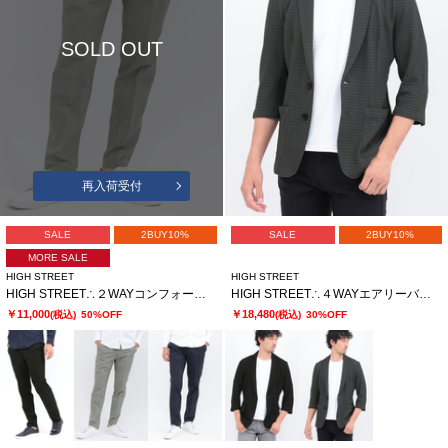
SOLD OUT
再入荷受付
SALE
2BUY10%
SALE
2BUY10%
MORE SALE
HIGH STREET
HIGH STREET
HIGH STREET∴２WAYコンフォートブラッシュプリントイージーパンツ
HIGH STREET∴４WAYエアリーバーク柄リンクス７分袖ジャケット
￥11,000
￥18,480
(税込)
50%OFF
(税込)
30%OFF