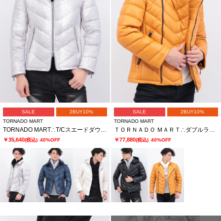
SALE
2BUY10%
SALE
2BUY10%
TORNADO MART
TORNADO MART
TORNADO MART∴T/Cスエードダウンブルゾン
ＴＯＲＮＡＤＯ ＭＡＲＴ∴ダブルライダースラムレザーダウン
￥35,640
￥77,880
(税込)
40%OFF
(税込)
40%OFF