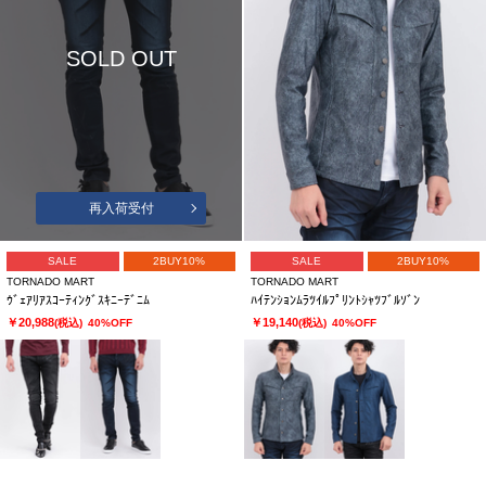
SOLD OUT
再入荷受付
SALE
2BUY10%
SALE
2BUY10%
TORNADO MART
TORNADO MART
ｳﾞｪｱﾘｱｽｺｰﾃｨﾝｸﾞｽｷﾆｰﾃﾞﾆﾑ
ﾊｲﾃﾝｼｮﾝﾑﾗﾂｲﾙﾌﾟﾘﾝﾄｼｬﾂﾌﾞﾙｿﾞﾝ
￥20,988
￥19,140
(税込)
40%OFF
(税込)
40%OFF