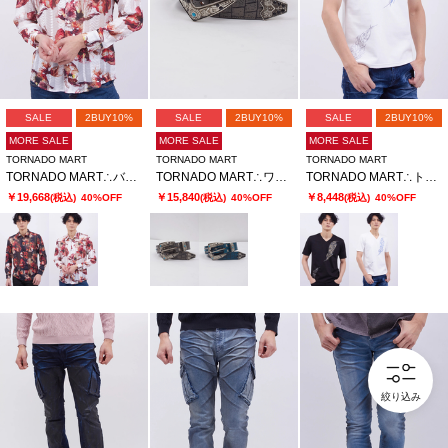
SALE
2BUY10%
SALE
2BUY10%
SALE
2BUY10%
MORE SALE
MORE SALE
MORE SALE
TORNADO MART
TORNADO MART
TORNADO MART
TORNADO MART∴バイブレーションフラワープリントシャツ
TORNADO MART∴ワイルドラプソディースタッズベルト
TORNADO MART∴トライバル３ＤプリントハンソデＶネックカットソー
￥19,668
￥15,840
￥8,448
(税込)
40%OFF
(税込)
40%OFF
(税込)
40%OFF
絞り込み