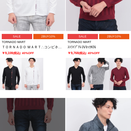
SALE
2BUY10%
SALE
2BUY10%
TORNADO MART
TORNADO MART
ＴＯＲＮＡＤＯ ＭＡＲＴ∴コンビネーションラインキリカエナガソデカットソー
ｽﾄﾗｲﾌﾟﾃﾚｺVﾈｯｸKN
￥9,108
￥9,768
(税込)
40%OFF
(税込)
40%OFF