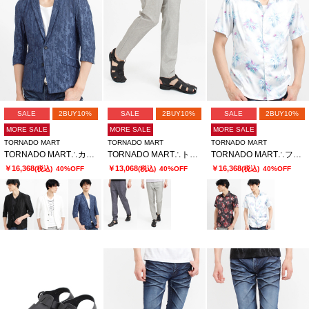
SALE
2BUY10%
SALE
2BUY10%
SALE
2BUY10%
MORE SALE
MORE SALE
MORE SALE
TORNADO MART
TORNADO MART
TORNADO MART
TORNADO MART∴カットジャカード7分袖ジャケット
TORNADO MART∴トゥーンダンドライ5PKパンツ
TORNADO MART∴フラクタルフラワープリント半袖シャツ
￥16,368
￥13,068
￥16,368
(税込)
40%OFF
(税込)
40%OFF
(税込)
40%OFF