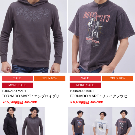
SALE
2BUY10%
SALE
2BUY10%
MORE SALE
MORE SALE
TORNADO MART
TORNADO MART
TORNADO MART∴エンブロイダリープルパーカー
TORNADO MART∴リメイクフウセイヒンソメＴシャツ
￥15,840
￥6,468
(税込)
40%OFF
(税込)
40%OFF