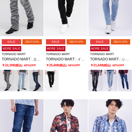
SALE
2BUY10%
SALE
2BUY10%
SALE
2BUY10%
MORE SALE
MORE SALE
MORE SALE
TORNADO MART
TORNADO MART
TORNADO MART
TORNADO MART∴エッジストロークシューカットデニム
TORNADO MART∴インバージョンレオパードスキニーデニム
TORNADO MART∴シャープリンクルスキニーデニム
￥22,308
￥25,608
￥21,648
(税込)
40%OFF
(税込)
40%OFF
(税込)
40%OFF