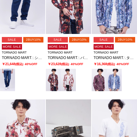
SALE
2BUY10%
SALE
2BUY10%
SALE
2BUY10%
MORE SALE
MORE SALE
MORE SALE
TORNADO MART
TORNADO MART
TORNADO MART
TORNADO MART∴シャープリンクルテーパードデニム
TORNADO MART∴バイブレーションフラワープリントロングシャツ
TORNADO MART∴タイダイアニマルプリントシャツ
￥21,648
￥23,628
￥16,368
(税込)
40%OFF
(税込)
40%OFF
(税込)
40%OFF