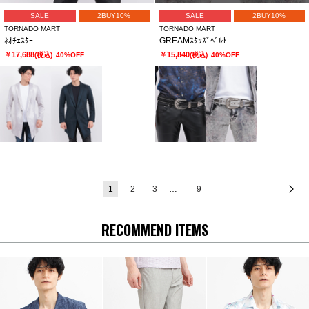
SALE
2BUY10%
SALE
2BUY10%
TORNADO MART
TORNADO MART
ﾈｵﾁｪｽﾀｰ
GREAMｽﾀｯｽﾞﾍﾞﾙﾄ
￥17,688
￥15,840
(税込)
40%OFF
(税込)
40%OFF
1
2
3
…
9
次
RECOMMEND ITEMS