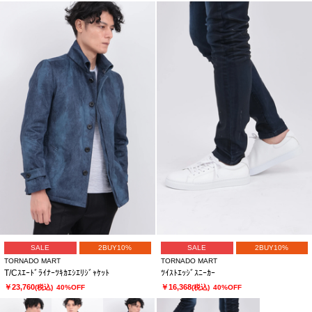
SALE
2BUY10%
SALE
2BUY10%
TORNADO MART
TORNADO MART
T/Cｽｴｰﾄﾞﾗｲﾅｰﾂｷｶｴｼｴﾘｼﾞｬｹｯﾄ
ﾂｲｽﾄｴｯｼﾞｽﾆｰｶｰ
￥23,760
￥16,368
(税込)
40%OFF
(税込)
40%OFF