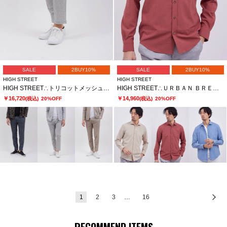
SALE
2BUY10%
SALE
2BUY10%
HIGH STREET
HIGH STREET
HIGH STREET∴トリコットメッシュポップサックＰＴイージーＰＴ
HIGH STREET∴ＵＲＢＡＮ ＢＲＥＥＺＥカッタウェイシャツ
￥16,720
￥14,960
(税込)
20%OFF
(税込)
20%OFF
1
2
3
…
16
次