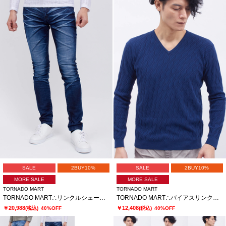
SALE
2BUY10%
SALE
2BUY10%
MORE SALE
MORE SALE
TORNADO MART
TORNADO MART
TORNADO MART∴リンクルシェービングスキニーデニム
TORNADO MART∴バイアスリンクスＶネックＫＮ
￥20,988
￥12,408
(税込)
40%OFF
(税込)
40%OFF