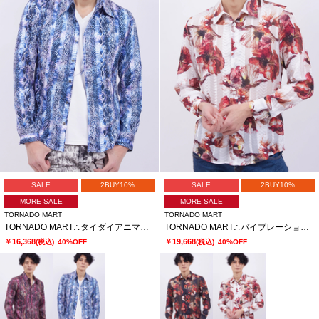
SALE
2BUY10%
SALE
2BUY10%
MORE SALE
MORE SALE
TORNADO MART
TORNADO MART
TORNADO MART∴タイダイアニマルプリントシャツ
TORNADO MART∴バイブレーションフラワープリントシャツ
￥16,368
￥19,668
(税込)
40%OFF
(税込)
40%OFF