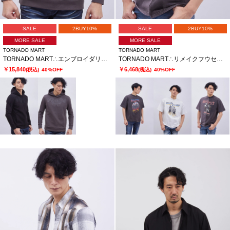
SALE
2BUY10%
SALE
2BUY10%
MORE SALE
MORE SALE
TORNADO MART
TORNADO MART
TORNADO MART∴エンブロイダリープルパーカー
TORNADO MART∴リメイクフウセイヒンソメＴシャツ
￥15,840
￥6,468
(税込)
40%OFF
(税込)
40%OFF