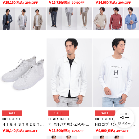
￥28,160
￥16,720
￥14,960
(税込)
20%OFF
(税込)
20%OFF
(税込)
20%OFF
SALE
SALE
SALE
HIGH STREET
HIGH STREET
HIGH STREET
絞り込み
ＨＩＧＨ ＳＴＲＥＥＴ∴サイドゴアハイカットカタオシドレススニーカー
ｼﾞｪｵﾒﾄﾘｱﾌﾞﾘｽﾀｰZIPｼｮｰﾄﾌﾞﾙｿﾞﾝ
HロゴプリントクルーネックナガソデTCS
￥19,140
￥16,500
￥9,900
(税込)
40%OFF
(税込)
40%OFF
(税込)
40%OFF