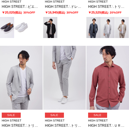
HIGH STREET
HIGH STREET
HIGH STREET
HIGH STREET∴ビエ・ド・プールカタオシドレススニーカー
HIGH STREET∴ドレープモーションオーバーシャツ
HIGH STREET∴トリコットメッシュポップサックＰＴノーカラーＪＫ
￥20,020
￥16,940
￥25,520
(税込)
30%OFF
(税込)
30%OFF
(税込)
20%OFF
SALE
SALE
SALE
HIGH STREET
HIGH STREET
HIGH STREET
HIGH STREET∴トリコットメッシュポップサックＰＴＪＫ
HIGH STREET∴トリコットメッシュポップサックＰＴイージーＰＴ
HIGH STREET∴ＵＲＢＡＮ ＢＲＥＥＺＥカッタウェイシャツ