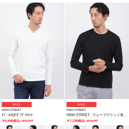
SALE
SALE
HIGH STREET
HIGH STREET
ﾁﾄﾞｰﾛJQﾅｶﾞｿﾃﾞVﾈｯｸ
HIGH STREET∴ウェーブグリッド長袖クルーネック
￥8,448
￥7,128
(税込)
40%OFF
(税込)
40%OFF