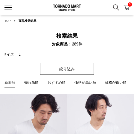
0
検索
カ
TORNADO MART ONLINE 
TOP
商品検索結果
検索結果
対象商品
289
件
サイズ
L
絞り込み
新着順
売れ筋順
おすすめ順
価格が高い順
価格が低い順