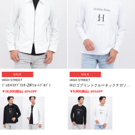
SALE
SALE
HIGH STREET
HIGH STREET
ｼﾞｪｵﾒﾄﾘｱﾌﾞﾘｽﾀｰZIPｼｮｰﾄﾌﾞﾙｿﾞﾝ
HロゴプリントクルーネックナガソデTCS
￥16,500
￥9,900
(税込)
40%OFF
(税込)
40%OFF