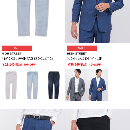
SALE
SALE
HIGH STREET
HIGH STREET
ﾊｲﾊﾟﾜｰｽﾄﾚｯﾁVINTAGEｶｺｳｽﾘﾑﾃﾞﾆﾑ
ﾄﾘｺｯﾄﾒｯｼｭｳｲﾝﾄﾞﾍﾟｲﾝJK
￥19,140
￥30,360
(税込)
40%OFF
(税込)
40%OFF