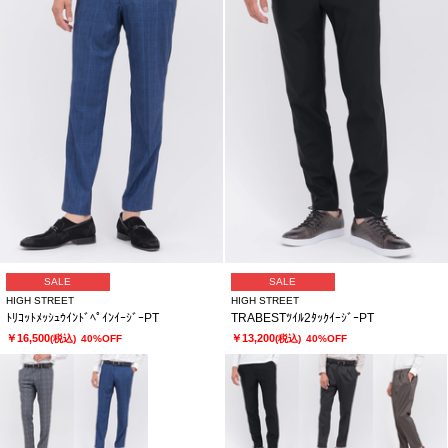
SALE
SALE
HIGH STREET
HIGH STREET
ﾄﾘｺｯﾄﾒｯｼｭｳｲﾝﾄﾞﾍﾟｲﾝｲｰｼﾞｰPT
TRABESTﾂｲﾙ2ﾀｯｸｲｰｼﾞｰPT
￥16,500
￥13,200
(税込)
40%OFF
(税込)
40%OFF