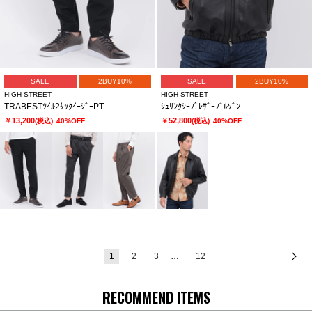
SALE
2BUY10%
SALE
2BUY10%
HIGH STREET
HIGH STREET
TRABESTﾂｲﾙ2ﾀｯｸｲｰｼﾞｰPT
ｼｭﾘﾝｸｼｰﾌﾟﾚｻﾞｰﾌﾞﾙｿﾞﾝ
￥13,200
￥52,800
(税込)
40%OFF
(税込)
40%OFF
1
2
3
…
12
次
RECOMMEND ITEMS