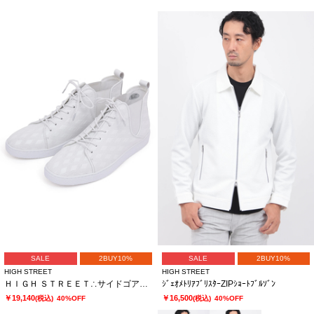
SALE
2BUY10%
SALE
2BUY10%
HIGH STREET
HIGH STREET
ＨＩＧＨ ＳＴＲＥＥＴ∴サイドゴアハイカットカタオシドレススニーカー
ｼﾞｪｵﾒﾄﾘｱﾌﾞﾘｽﾀｰZIPｼｮｰﾄﾌﾞﾙｿﾞﾝ
￥19,140
￥16,500
(税込)
40%OFF
(税込)
40%OFF