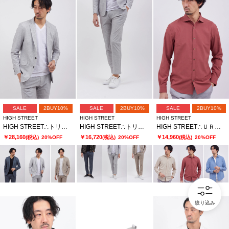
SALE
2BUY10%
SALE
2BUY10%
SALE
2BUY10%
HIGH STREET
HIGH STREET
HIGH STREET
HIGH STREET∴トリコットメッシュポップサックＰＴＪＫ
HIGH STREET∴トリコットメッシュポップサックＰＴイージーＰＴ
HIGH STREET∴ＵＲＢＡＮ ＢＲＥＥＺＥカッタウェイシャツ
￥28,160
￥16,720
￥14,960
(税込)
20%OFF
(税込)
20%OFF
(税込)
20%OFF
絞り込み