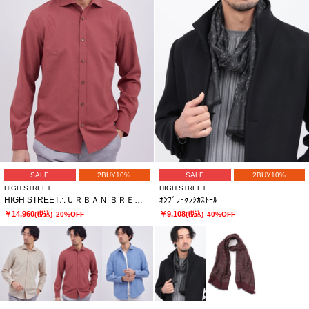
SALE
2BUY10%
SALE
2BUY10%
HIGH STREET
HIGH STREET
HIGH STREET∴ＵＲＢＡＮ ＢＲＥＥＺＥカッタウェイシャツ
ｵﾝﾌﾞﾗ･ｸﾗｼｶｽﾄｰﾙ
￥14,960
￥9,108
(税込)
20%OFF
(税込)
40%OFF