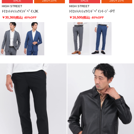
SALE
2BUY10%
SALE
2BUY10%
HIGH STREET
HIGH STREET
ﾄﾘｺｯﾄﾒｯｼｭｳｲﾝﾄﾞﾍﾟｲﾝJK
ﾄﾘｺｯﾄﾒｯｼｭｳｲﾝﾄﾞﾍﾟｲﾝｲｰｼﾞｰPT
￥30,360
￥16,500
(税込)
40%OFF
(税込)
40%OFF