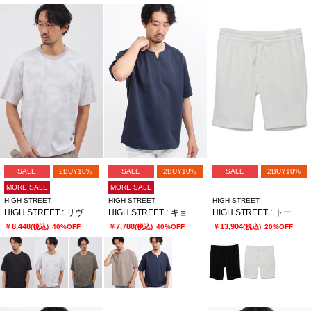
SALE
2BUY10%
SALE
2BUY10%
SALE
2BUY10%
MORE SALE
MORE SALE
HIGH STREET
HIGH STREET
HIGH STREET
HIGH STREET∴リヴィエラミストハンソデBigクルーネック
HIGH STREET∴キョウネンピンジャージハンソデBigキーネック
HIGH STREET∴トーンウェーブショーツ
￥8,448
￥7,788
￥13,904
(税込)
40%OFF
(税込)
40%OFF
(税込)
20%OFF