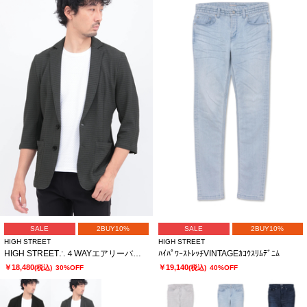
SALE
2BUY10%
SALE
2BUY10%
HIGH STREET
HIGH STREET
HIGH STREET∴４WAYエアリーバーク柄リンクス７分袖ジャケット
ﾊｲﾊﾟﾜｰｽﾄﾚｯﾁVINTAGEｶｺｳｽﾘﾑﾃﾞﾆﾑ
￥18,480
￥19,140
(税込)
30%OFF
(税込)
40%OFF