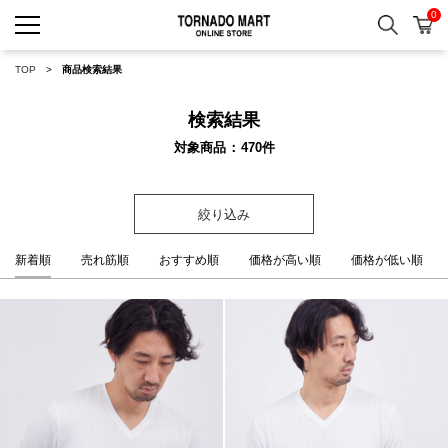
0
検索
カ
TORNADO MART ONLINE 
TOP
商品検索結果
検索結果
対象商品
470
件
絞り込み
新着順
売れ筋順
おすすめ順
価格が高い順
価格が低い順