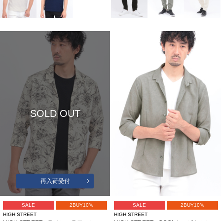
SOLD OUT
再入荷受付
SALE
2BUY10%
SALE
2BUY10%
HIGH STREET
HIGH STREET