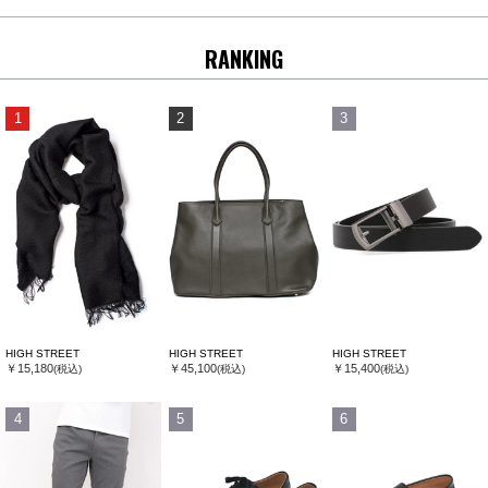
RANKING
1
2
3
HIGH STREET
HIGH STREET
HIGH STREET
￥15,180
￥45,100
￥15,400
(税込)
(税込)
(税込)
4
5
6