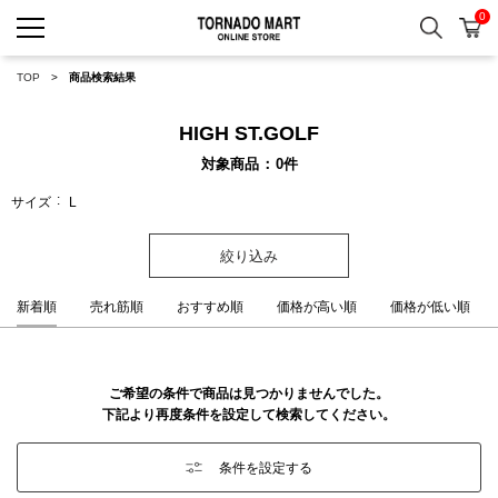
0
検索
カ
TORNADO MART ONLINE 
TOP
商品検索結果
HIGH ST.GOLF
対象商品
0
件
サイズ
L
絞り込み
新着順
売れ筋順
おすすめ順
価格が高い順
価格が低い順
ご希望の条件で商品は見つかりませんでした。
下記より再度条件を設定して検索してください。
条件を設定する