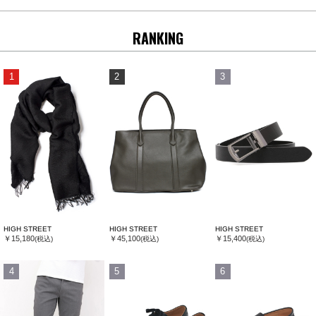
RANKING
1
2
3
HIGH STREET
HIGH STREET
HIGH STREET
￥15,180
￥45,100
￥15,400
(税込)
(税込)
(税込)
4
5
6