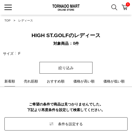
0
検索
カ
TORNADO MART ONLINE 
TOP
レディース
HIGH ST.GOLFのレディース
対象商品
0
件
サイズ
F
絞り込み
新着順
売れ筋順
おすすめ順
価格が高い順
価格が低い順
ご希望の条件で商品は見つかりませんでした。
下記より再度条件を設定して検索してください。
条件を設定する