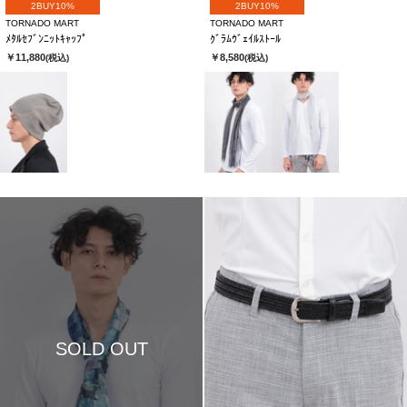
2BUY10%
2BUY10%
TORNADO MART
TORNADO MART
ﾒﾀﾙｾﾌﾞﾝﾆｯﾄｷｬｯﾌﾟ
ｸﾞﾗﾑｳﾞｪｲﾙｽﾄｰﾙ
￥11,880
￥8,580
(税込)
(税込)
SOLD OUT