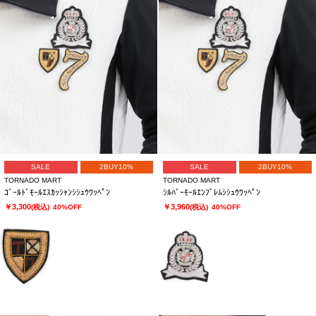
SALE
2BUY10%
SALE
2BUY10%
TORNADO MART
TORNADO MART
ｺﾞｰﾙﾄﾞﾓｰﾙｴｽｶｯｼｬﾝｼｼｭｳﾜｯﾍﾟﾝ
ｼﾙﾊﾞｰﾓｰﾙｴﾝﾌﾞﾚﾑｼｼｭｳﾜｯﾍﾟﾝ
￥3,300
￥3,960
(税込)
40%OFF
(税込)
40%OFF