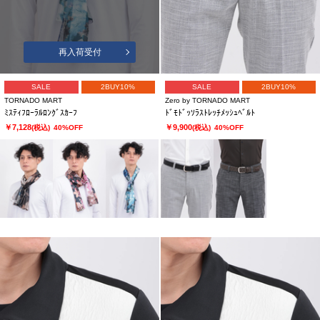
再入荷受付
SALE
2BUY10%
SALE
2BUY10%
TORNADO MART
Zero by TORNADO MART
ﾐｽﾃｨﾌﾛｰﾗﾙﾛﾝｸﾞｽｶｰﾌ
ﾄﾞﾓﾄﾞｯｿﾗｽﾄﾚｯﾁﾒｯｼｭﾍﾞﾙﾄ
￥7,128
￥9,900
(税込)
40%OFF
(税込)
40%OFF