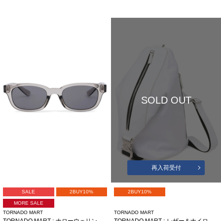
SOLD OUT
再入荷受付
SALE
2BUY10%
2BUY10%
MORE SALE
TORNADO MART
TORNADO MART