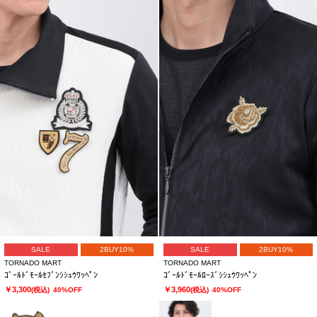
SALE
2BUY10%
SALE
2BUY10%
TORNADO MART
TORNADO MART
ｺﾞｰﾙﾄﾞﾓｰﾙｾﾌﾞﾝｼｼｭｳﾜｯﾍﾟﾝ
ｺﾞｰﾙﾄﾞﾓｰﾙﾛｰｽﾞｼｼｭｳﾜｯﾍﾟﾝ
￥3,300
￥3,960
(税込)
40%OFF
(税込)
40%OFF