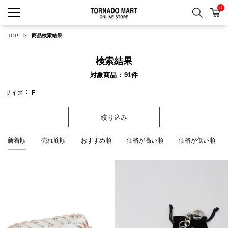
0
検索
カ
TORNADO MART ONLINE 
TOP
商品検索結果
検索結果
対象商品
91
件
サイズ
F
絞り込み
新着順
売れ筋順
おすすめ順
価格が高い順
価格が低い順