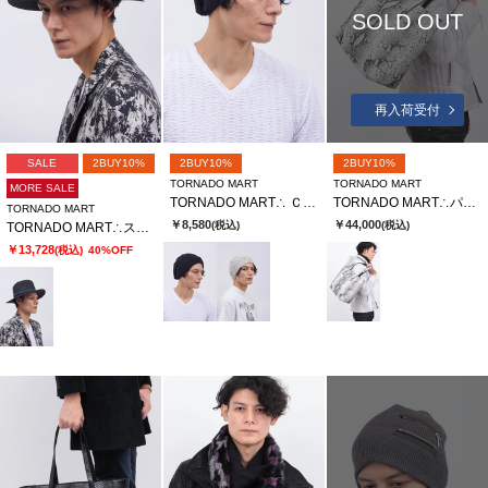
SOLD OUT
再入荷受付
SALE
2BUY10%
2BUY10%
2BUY10%
TORNADO MART
TORNADO MART
MORE SALE
TORNADO MART∴ ＣＯＯＬＭＡＸニットキャップ
TORNADO MART∴パイソンプリントレザートートバッグ
TORNADO MART
￥8,580
￥44,000
(税込)
(税込)
TORNADO MART∴ストーンアクセントブレードハット
￥13,728
(税込)
40%OFF