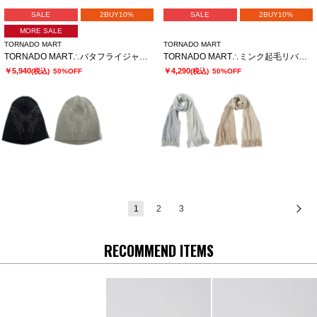
SALE
2BUY10%
SALE
2BUY10%
MORE SALE
TORNADO MART
TORNADO MART
TORNADO MART∴バタフライジャカードニットキャップ
TORNADO MART∴ミンク起毛リバーシブルマフラー
￥5,940
￥4,290
(税込)
50%OFF
(税込)
50%OFF
1
2
3
次
RECOMMEND ITEMS