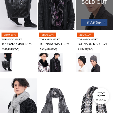
SOLD OUT
再入荷受付
2BUY10%
2BUY10%
2BUY10%
TORNADO MART
TORNADO MART
TORNADO MART
TORNADO MART∴パイソンエンボスレザートートバッグ
TORNADO MART∴ラビットファースヌード
TORNADO MART∴ZIPアクセントニットキャップ
￥44,000
￥28,380
￥9,680
(税込)
(税込)
(税込)
絞り込み