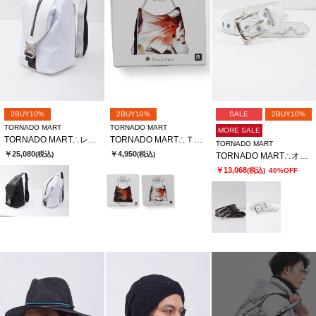
2BUY10%
2BUY10%
SALE
2BUY10%
TORNADO MART
TORNADO MART
MORE SALE
TORNADO MART∴レザーナイロンフォルデッドワンショルダーＢＡＧ
TORNADO MART∴ＴＡＢＬＯベッチュウスカーフトートバッグ
TORNADO MART
￥25,080
￥4,950
(税込)
(税込)
TORNADO MART∴オーバーレイススネークベルト
￥13,068
(税込)
40%OFF