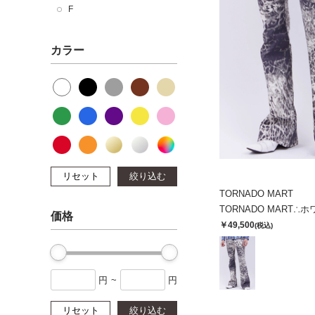
F
カラー
リセット
絞り込む
TORNADO MART
価格
￥49,500
(税込)
円
~
円
リセット
絞り込む