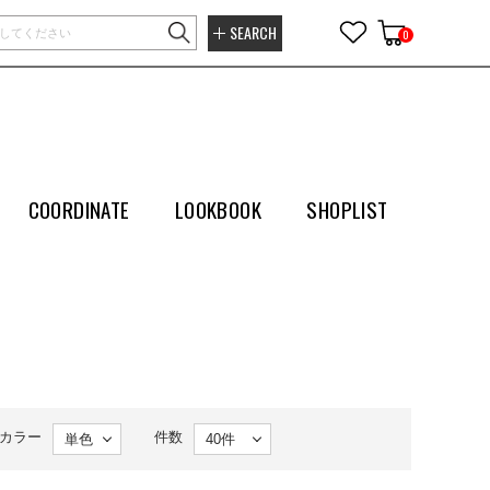
SEARCH
0
COORDINATE
LOOKBOOK
SHOPLIST
カラー
件数