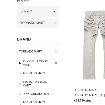
検索条件
ボトムス
TORNADO MART
BRAND
TORNADO MART
すべてのTORNADO
MART
TORNADO MART
Zero by TORNADO
MART
TORNADO MART
R by TORNADO MART
￥32,780
(税込)
TORNADO MART