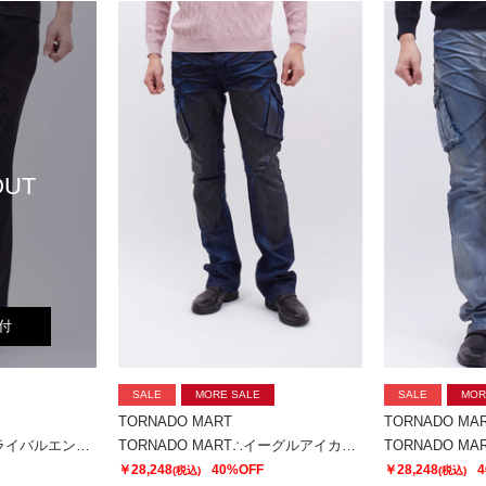
OUT
付
SALE
MORE SALE
SALE
MOR
TORNADO MART
TORNADO MA
TORNADO MART∴トライバルエンブロイダリーベルボトム
TORNADO MART∴イーグルアイカーゴデニム
￥28,248
40%OFF
￥28,248
4
(税込)
(税込)