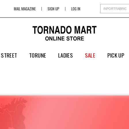
MAIL MAGAZINE
SIGN UP
LOG IN
 STREET
TORUNE
LADIES
SALE
PICK UP