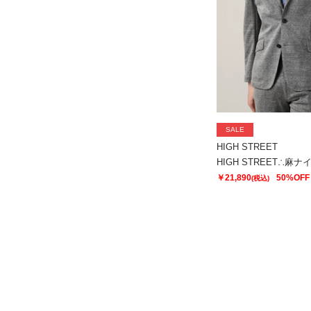
SALE
HIGH STREET
￥21,890
50%OFF
(税込)