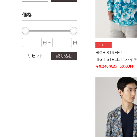
価格
円
~
円
SALE
HIGH STREET
リセット
絞り込む
￥9,240
50%OFF
(税込)