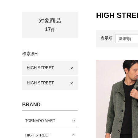
HIGH STRE
対象商品
17
件
表示順
検索条件
HIGH STREET
HIGH STREET
BRAND
TORNADO MART
HIGH STREET