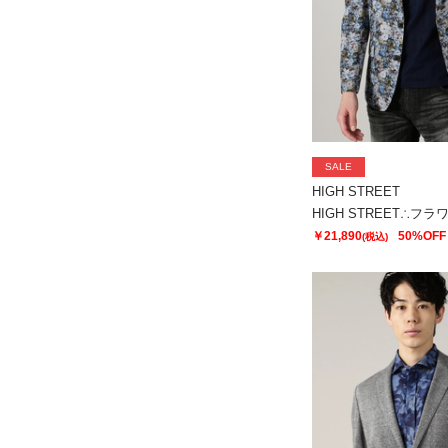
SALE
HIGH STREET
￥21,890
50%OFF
(税込)