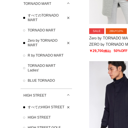
TORNADO MART
すべてのTORNADO
MART
TORNADO MART
SALE
2BUY10%
Zero by TORNADO M
Zero by TORNADO
MART
￥29,700
50%OFF
(税込)
R by TORNADO MART
TORNADO MART
Ladies'
BLUE TORNADO
HIGH STREET
すべてのHIGH STREET
HIGH STREET
HIGH STREET GOLF