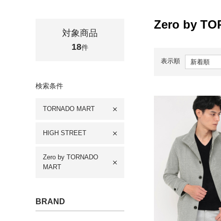
Zero by T
対象商品
18
件
表示順
検索条件
TORNADO MART
HIGH STREET
Zero by TORNADO
MART
BRAND