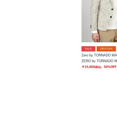
SALE
2BUY10%
Zero by TORNADO M
￥15,400
50%OFF
(税込)