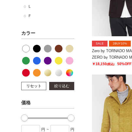
L
F
カラー
SALE
2BUY10%
Zero by TORNADO M
￥18,150
50%OFF
(税込)
リセット
絞り込む
価格
円
~
円