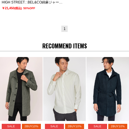
HIGH STREET∴BEL&CO綿麻ジャージジャケット
￥21,450
(税込)
50%OFF
1
RECOMMEND ITEMS
SALE
2BUY10%
SALE
2BUY10%
SALE
2BUY10%