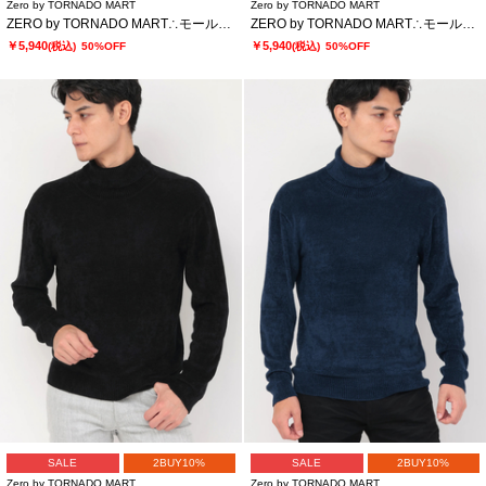
Zero by TORNADO MART
Zero by TORNADO MART
ZERO by TORNADO MART∴モールヤーンVネックニット
ZERO by TORNADO MART∴モールヤーンVネックニット
￥5,940
￥5,940
(税込)
50%OFF
(税込)
50%OFF
SALE
2BUY10%
SALE
2BUY10%
Zero by TORNADO MART
Zero by TORNADO MART