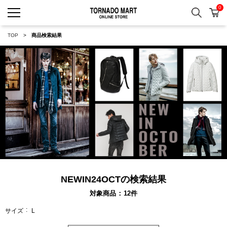
0
検索
カ
TORNADO MART ONLINE 
TOP
商品検索結果
NEWIN24OCTの検索結果
対象商品
12
件
サイズ
L