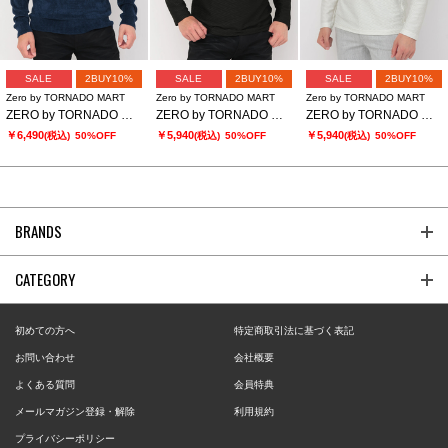
SALE
2BUY10%
SALE
2BUY10%
SALE
2BUY10%
Zero by TORNADO MART
Zero by TORNADO MART
Zero by TORNADO MART
ZERO by TORNADO MART∴モールヤーンタートルネックニット
ZERO by TORNADO MART∴キカバイヤスジャカードクルーネックカットソー
ZERO by TORNADO MART∴キカバイヤスジャカードクルーネックカットソー
￥6,490
￥5,940
￥5,940
(税込)
50%OFF
(税込)
50%OFF
(税込)
50%OFF
BRANDS
CATEGORY
初めての方へ
特定商取引法に基づく表記
お問い合わせ
会社概要
よくある質問
会員特典
メールマガジン登録・解除
利用規約
プライバシーポリシー