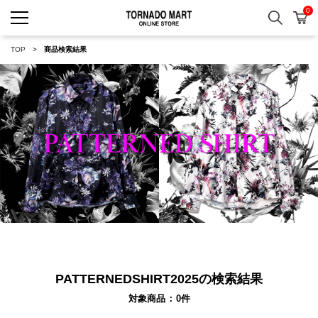
0
検索
カ
TORNADO MART ONLINE 
TOP
商品検索結果
PATTERNEDSHIRT2025の検索結果
対象商品
0
件