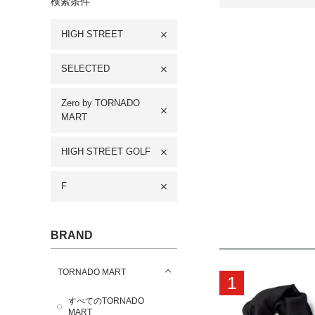
検索条件
HIGH STREET
SELECTED
Zero by TORNADO
MART
HIGH STREET GOLF
F
BRAND
TORNADO MART
1
すべてのTORNADO
MART