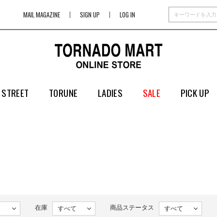
MAIL MAGAZINE
SIGN UP
LOG IN
 STREET
TORUNE
LADIES
SALE
PICK UP
在庫
商品ステータス