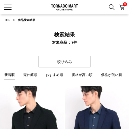
0
検索
カ
TORNADO MART ONLINE 
TOP
商品検索結果
検索結果
対象商品
7
件
絞り込み
新着順
売れ筋順
おすすめ順
価格が高い順
価格が低い順