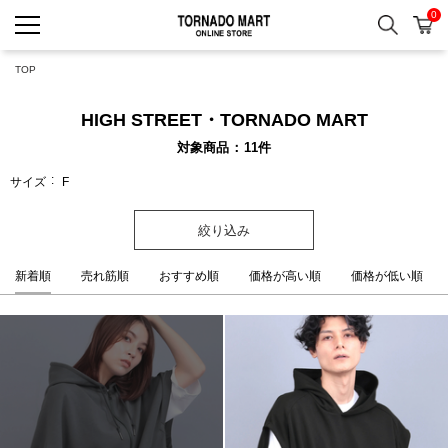
0
検索
カ
TORNADO MART ONLINE 
TOP
HIGH STREET・TORNADO MART
対象商品
11
件
サイズ
F
絞り込み
新着順
売れ筋順
おすすめ順
価格が高い順
価格が低い順