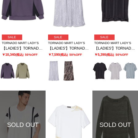
SALE
SALE
SALE
TORNADO MART LADY’S
TORNADO MART LADY’S
TORNADO MART LADY’S
【LADIES'】TORNADO MART∴ダブルサテン切替プルオーバー
【LADIES'】TORNADO MART∴レオパードプリントイージースカート
【LADIES'】TORNADO MART∴ブライトスムーススリットオーバーTシャツ
￥10,340
￥7,590
￥5,390
(税込)
50%OFF
(税込)
50%OFF
(税込)
50%OFF
SOLD OUT
SOLD OUT