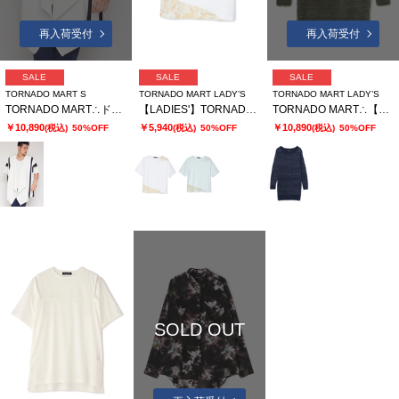
再入荷受付
再入荷受付
SALE
SALE
SALE
TORNADO MART S
TORNADO MART LADY’S
TORNADO MART LADY’S
TORNADO MART∴ドレープバイカラーポンチョ
【LADIES'】TORNADO MART∴シアーマーブル切り替えオーバーTシャツ
TORNADO MART∴【LADIES'】フェザーヤーンボートネックロングニット
￥10,890
￥5,940
￥10,890
(税込)
50%OFF
(税込)
50%OFF
(税込)
50%OFF
SOLD OUT