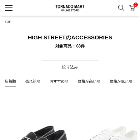
0
検索
カ
TORNADO MART ONLINE 
TOP
HIGH STREETのACCESSORIES
対象商品
68
件
絞り込み
新着順
売れ筋順
おすすめ順
価格が高い順
価格が低い順