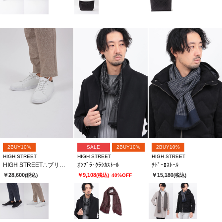
2BUY10%
SALE
2BUY10%
2BUY10%
HIGH STREET
HIGH STREET
HIGH STREET
HIGH STREET∴ブリック･ウイーブカタオシドレススニーカー
ｵﾝﾌﾞﾗ･ｸﾗｼｶｽﾄｰﾙ
ﾁﾄﾞｰﾛｽﾄｰﾙ
￥28,600
￥9,108
￥15,180
(税込)
(税込)
40%OFF
(税込)