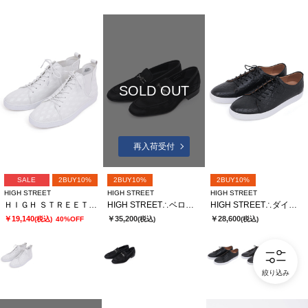
SOLD OUT
再入荷受付
SALE
2BUY10%
2BUY10%
2BUY10%
HIGH STREET
HIGH STREET
HIGH STREET
ＨＩＧＨ ＳＴＲＥＥＴ∴サイドゴアハイカットカタオシドレススニーカー
HIGH STREET∴ベロア型押しビットローファー
HIGH STREET∴ダイヤキルト型押しドレススニーカー
￥19,140
￥35,200
￥28,600
(税込)
40%OFF
(税込)
(税込)
絞り込み