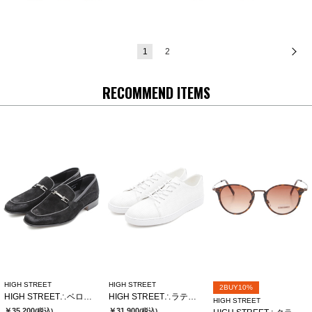
1
2
次
RECOMMEND ITEMS
HIGH STREET
HIGH STREET
2BUY10%
HIGH STREET∴ベロア型押しビットローファー
HIGH STREET∴ラティスエンボスドレススニーカー
HIGH STREET
￥35,200
￥31,900
(税込)
(税込)