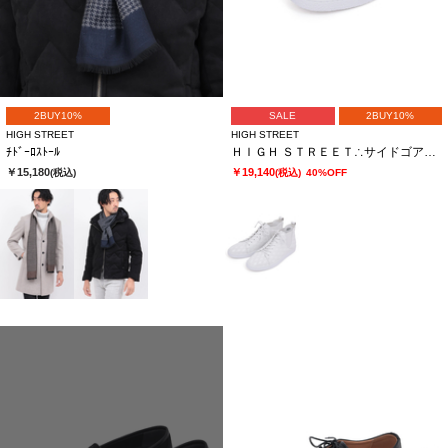
2BUY10%
SALE
2BUY10%
HIGH STREET
HIGH STREET
ﾁﾄﾞｰﾛｽﾄｰﾙ
ＨＩＧＨ ＳＴＲＥＥＴ∴サイドゴアハイカットカタオシドレススニーカー
￥15,180
￥19,140
(税込)
(税込)
40%OFF