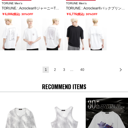
TORUNE Men's
TORUNE Men's
TORUNE∴Acroclear®ジャーニーTシャツ
TORUNE∴Acroclear®バックプリントTシャツ
￥6,006
￥6,776
(税込)
30%OFF
(税込)
30%OFF
1
2
3
…
40
次
RECOMMEND ITEMS