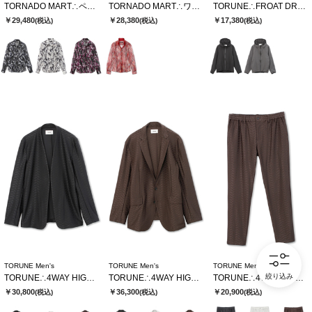
TORNADO MART∴ペイントフロッキーオーガンジーシャツ
TORNADO MART∴ワイルドハウンドトゥースレースシャツ
TORUNE∴FROAT DRY カッティングパーカー
￥29,480
￥28,380
￥17,380
(税込)
(税込)
(税込)
TORUNE Men's
TORUNE Men's
TORUNE Men's
絞り込み
TORUNE∴4WAY HIGAKIジャカードノーカラージャケット
TORUNE∴4WAY HIGAKIジャカードテーラードジャケット
TORUNE∴4WAY HIGAKIジャカードイージーパンツ
￥30,800
￥36,300
￥20,900
(税込)
(税込)
(税込)