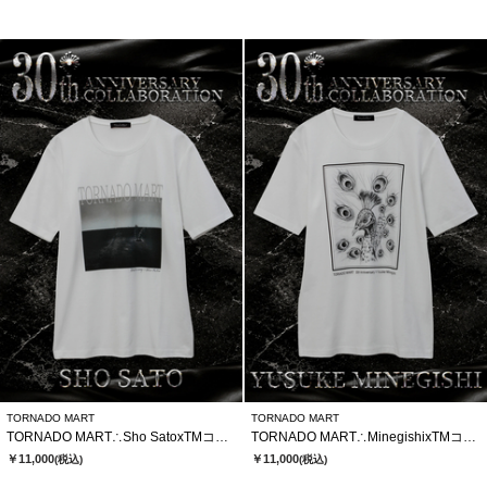
TORNADO MART
TORNADO MART
TORNADO MART∴Sho SatoxTMコラボTシャツ
TORNADO MART∴MinegishixTMコラボTシャツ
￥11,000
￥11,000
(税込)
(税込)