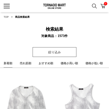
0
検索
カ
TORNADO MART ONLINE 
TOP
商品検索結果
検索結果
対象商品
1573
件
絞り込み
新着順
売れ筋順
おすすめ順
価格が高い順
価格が低い順