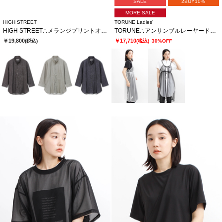
SALE
2BUY10%
MORE SALE
HIGH STREET
TORUNE Ladies’
HIGH STREET∴メランジプリントオブロング７分袖シャツ
TORUNE∴アンサンブルレーヤードワンピ
￥19,800
￥17,710
(税込)
(税込)
30%OFF