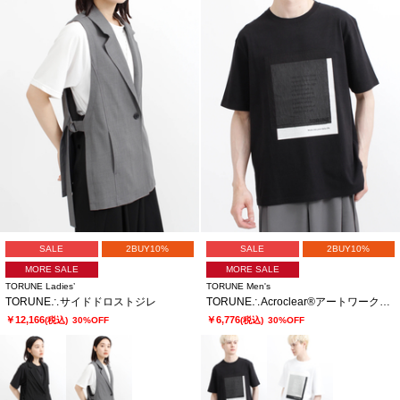
SALE
2BUY10%
SALE
2BUY10%
MORE SALE
MORE SALE
TORUNE Ladies’
TORUNE Men's
TORUNE∴サイドドロストジレ
TORUNE∴Acroclear®アートワークTシャツ
￥12,166
￥6,776
(税込)
30%OFF
(税込)
30%OFF