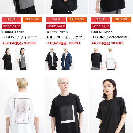
SALE
2BUY10%
SALE
2BUY10%
SALE
2BUY10%
MORE SALE
MORE SALE
MORE SALE
TORUNE Ladies’
TORUNE Men's
TORUNE Men's
TORUNE∴サイドドロストジレ
TORUNE∴ポケッタブルドルマンシャツ
TORUNE∴Acroclear®バックプリントTシャツ
￥12,166
￥10,626
￥6,776
(税込)
30%OFF
(税込)
30%OFF
(税込)
30%OFF