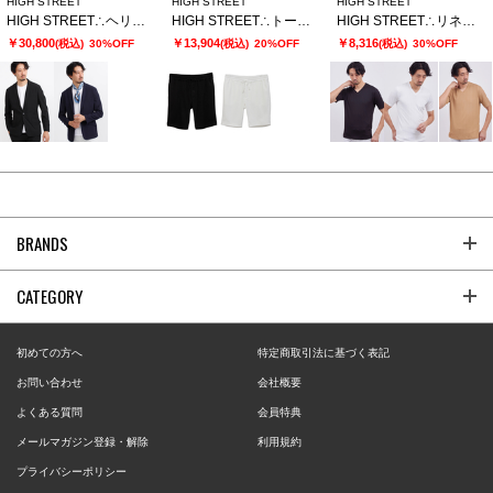
HIGH STREET
HIGH STREET
HIGH STREET
HIGH STREET∴ヘリンボンエアリーサッカーJK
HIGH STREET∴トーンウェーブショーツ
HIGH STREET∴リネアJQハンソデVネック
￥30,800
￥13,904
￥8,316
(税込)
30%OFF
(税込)
20%OFF
(税込)
30%OFF
BRANDS
CATEGORY
初めての方へ
特定商取引法に基づく表記
お問い合わせ
会社概要
よくある質問
会員特典
メールマガジン登録・解除
利用規約
プライバシーポリシー