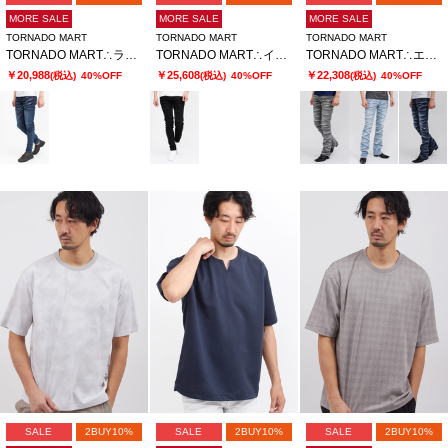
MORE SALE
MORE SALE
MORE SALE
TORNADO MART
TORNADO MART
TORNADO MART
TORNADO MART∴ランダムシェービングスキニーデニム
TORNADO MART∴インバージョンレオパードスキニーデニム
TORNADO MART∴エッジストロークシューカットデニム
￥20,988
￥25,608
￥22,308
(税込)
40%OFF
(税込)
40%OFF
(税込)
40%OFF
SALE
2BUY10%
SALE
2BUY10%
SALE
2BUY10%