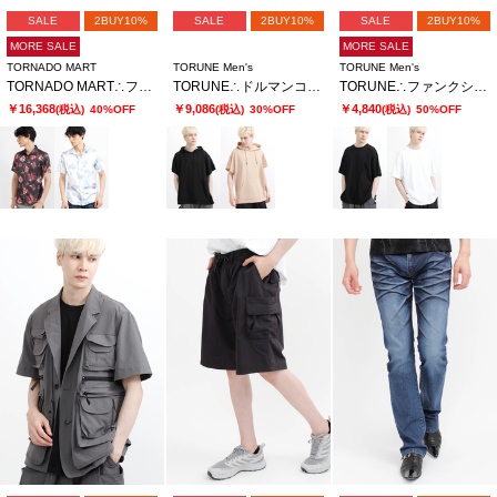
SALE
2BUY10%
SALE
2BUY10%
SALE
2BUY10%
MORE SALE
MORE SALE
TORNADO MART
TORUNE Men's
TORUNE Men's
TORNADO MART∴フラクタルフラワープリント半袖シャツ
TORUNE∴ドルマンコンビネーションフーディ
TORUNE∴ファンクショナルハーフスリーブカットソー
￥16,368
￥9,086
￥4,840
(税込)
40%OFF
(税込)
30%OFF
(税込)
50%OFF