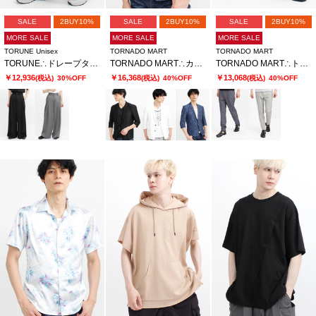
SALE
2BUY10%
SALE
2BUY10%
SALE
2BUY10%
MORE SALE
MORE SALE
MORE SALE
TORUNE Unisex
TORNADO MART
TORNADO MART
TORUNE∴ドレープタックワイドパンツ
TORNADO MART∴カットジャカード7分袖ジャケット
TORNADO MART∴トゥーンダンドライ5PKパンツ
￥12,936
￥16,368
￥13,068
(税込)
30%OFF
(税込)
40%OFF
(税込)
40%OFF