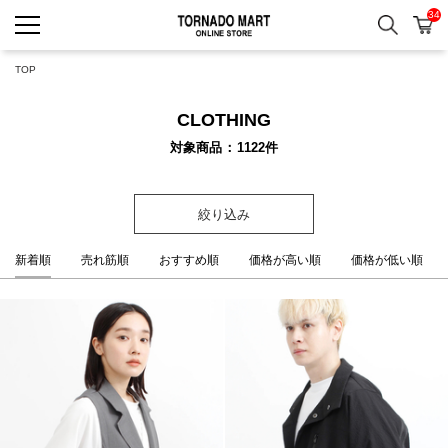
34
検索
カ
TORNADO MART ONLINE 
TOP
CLOTHING
対象商品
1122
件
絞り込み
新着順
売れ筋順
おすすめ順
価格が高い順
価格が低い順