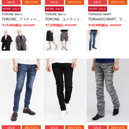
SALE
2BUY10%
SALE
2BUY10%
SALE
2BUY10%
MORE SALE
MORE SALE
MORE SALE
TORUNE Men's
TORUNE Men's
TORNADO MART
TORUNE∴ファティーグハーフスリーブジャケット
TORUNE∴ユーティリティーショーツ
TORNADO MART∴ランダムシェービングシューカットデニム
￥15,950
￥7,590
￥20,988
(税込)
50%OFF
(税込)
50%OFF
(税込)
40%OFF
SALE
2BUY10%
SALE
2BUY10%
SALE
2BUY10%