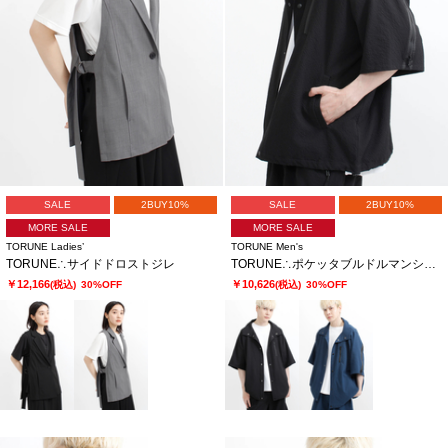
SALE
2BUY10%
SALE
2BUY10%
MORE SALE
MORE SALE
TORUNE Ladies’
TORUNE Men's
TORUNE∴サイドドロストジレ
TORUNE∴ポケッタブルドルマンシャツ
￥12,166
￥10,626
(税込)
30%OFF
(税込)
30%OFF