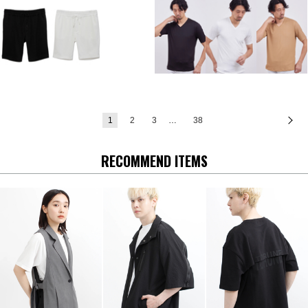
1
2
3
…
38
次
RECOMMEND ITEMS