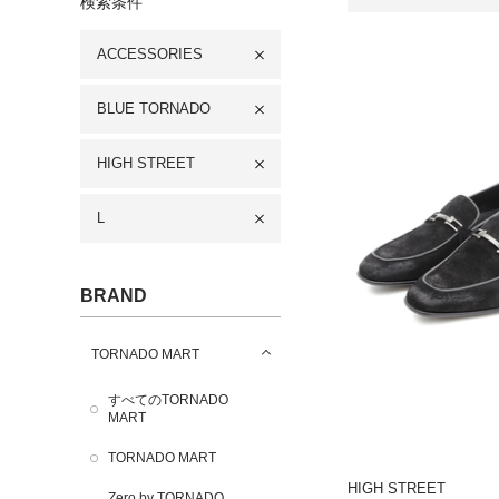
検索条件
ACCESSORIES
BLUE TORNADO
HIGH STREET
L
BRAND
TORNADO MART
すべてのTORNADO
MART
TORNADO MART
HIGH STREET
Zero by TORNADO