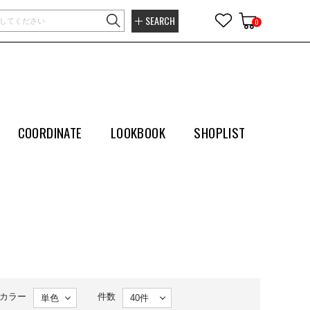
SEARCH
0
COORDINATE
LOOKBOOK
SHOPLIST
カラー
件数