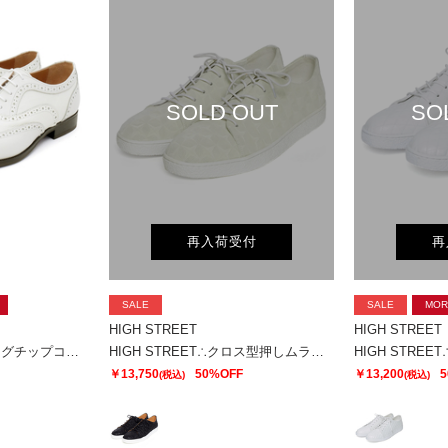
SOLD OUT
SO
再入荷受付
再
SALE
SALE
MOR
HIGH STREET
HIGH STREET
HIGH STREET∴ウイングチップコンビシューズ
HIGH STREET∴クロス型押しムラプリントドレススニーカー
￥13,750
50%OFF
￥13,200
5
(税込)
(税込)