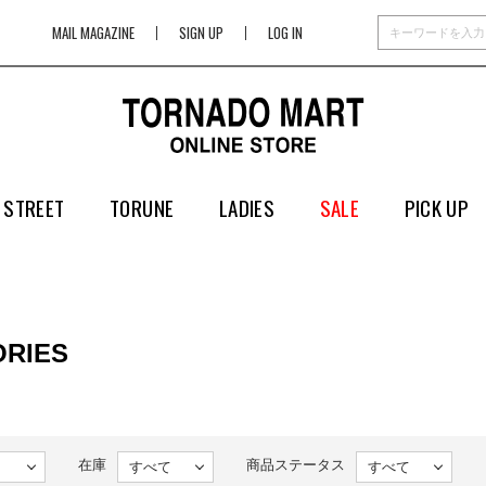
MAIL MAGAZINE
SIGN UP
LOG IN
 STREET
TORUNE
LADIES
SALE
PICK UP
RIES
在庫
商品ステータス