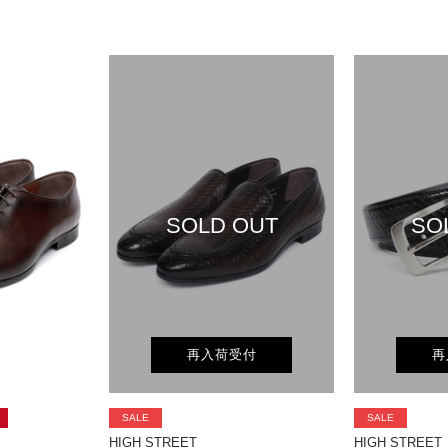
SOLD OUT
SO
再入荷受付
再
SALE
SALE
HIGH STREET
HIGH STREET