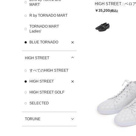
MART
￥35,200
(税込)
R by TORNADO MART
TORNADO MART
Ladies'
BLUE TORNADO
HIGH STREET
すべてのHIGH STREET
HIGH STREET
HIGH STREET GOLF
SELECTED
TORUNE