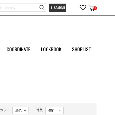
SEARCH
0
COORDINATE
LOOKBOOK
SHOPLIST
カラー
件数