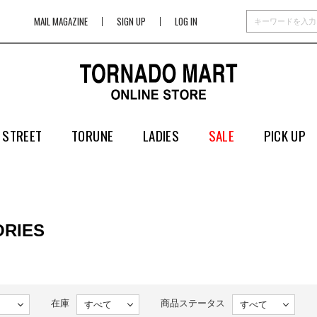
MAIL MAGAZINE
SIGN UP
LOG IN
 STREET
TORUNE
LADIES
SALE
PICK UP
RIES
在庫
商品ステータス