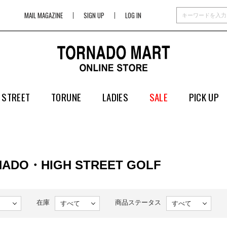
MAIL MAGAZINE
SIGN UP
LOG IN
 STREET
TORUNE
LADIES
SALE
PICK UP
NADO・HIGH STREET GOLF
在庫
商品ステータス