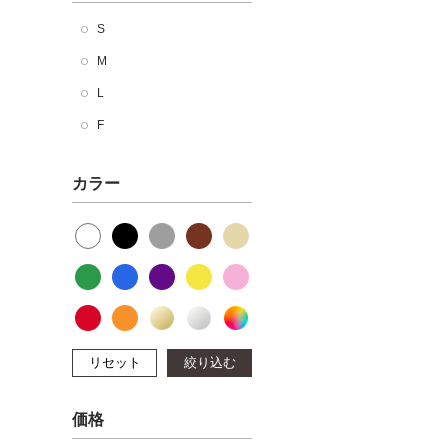
S
M
L
F
カラー
リセット
絞り込む
価格