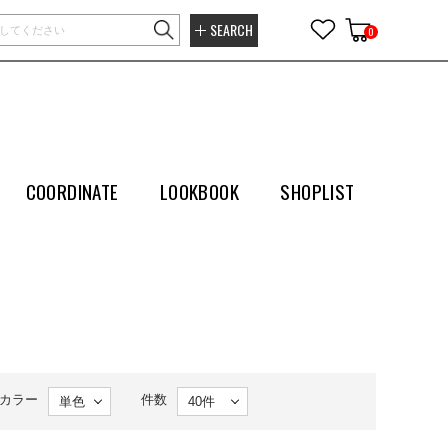
SEARCH
0
COORDINATE
LOOKBOOK
SHOPLIST
カラー
件数