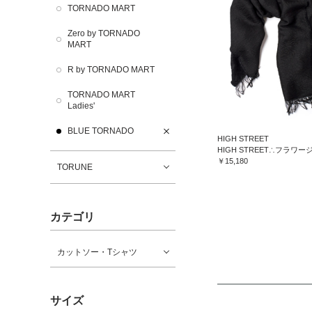
TORNADO MART
Zero by TORNADO
MART
R by TORNADO MART
TORNADO MART
Ladies'
BLUE TORNADO
HIGH STREET
￥15,180
TORUNE
カテゴリ
カットソー・Tシャツ
サイズ