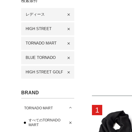
検索条件
レディース
HIGH STREET
TORNADO MART
BLUE TORNADO
HIGH STREET GOLF
BRAND
1
TORNADO MART
すべてのTORNADO
MART