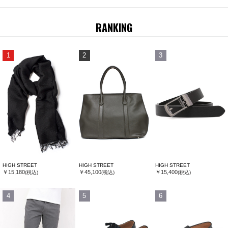
RANKING
1
2
3
HIGH STREET
HIGH STREET
HIGH STREET
￥15,180
￥45,100
￥15,400
(税込)
(税込)
(税込)
4
5
6