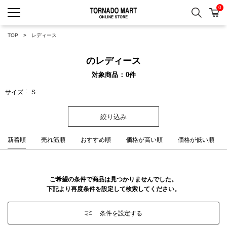
0
検索
カ
TORNADO MART ONLINE 
TOP
レディース
のレディース
対象商品
0
件
サイズ
S
絞り込み
新着順
売れ筋順
おすすめ順
価格が高い順
価格が低い順
ご希望の条件で商品は見つかりませんでした。
下記より再度条件を設定して検索してください。
条件を設定する