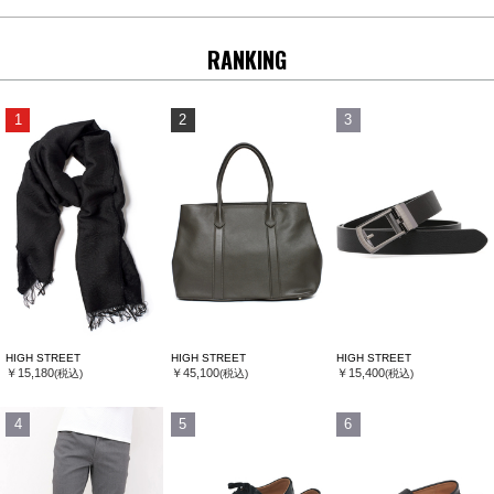
RANKING
1
2
3
HIGH STREET
HIGH STREET
HIGH STREET
￥15,180
￥45,100
￥15,400
(税込)
(税込)
(税込)
4
5
6