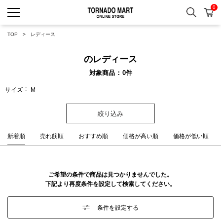
0
検索
カ
TORNADO MART ONLINE 
TOP
レディース
のレディース
対象商品
0
件
サイズ
M
絞り込み
新着順
売れ筋順
おすすめ順
価格が高い順
価格が低い順
ご希望の条件で商品は見つかりませんでした。
下記より再度条件を設定して検索してください。
条件を設定する