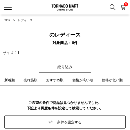
0
検索
カ
TORNADO MART ONLINE 
TOP
レディース
のレディース
対象商品
0
件
サイズ
L
絞り込み
新着順
売れ筋順
おすすめ順
価格が高い順
価格が低い順
ご希望の条件で商品は見つかりませんでした。
下記より再度条件を設定して検索してください。
条件を設定する