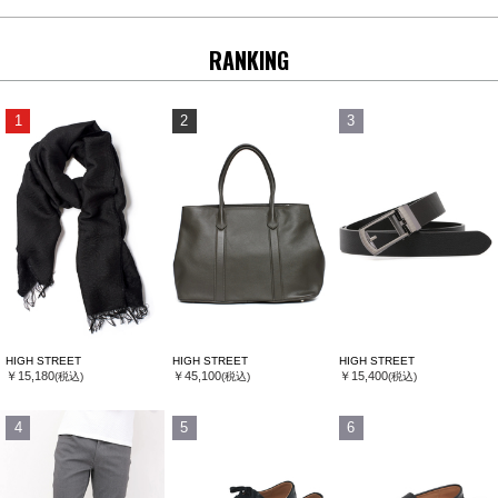
RANKING
1
2
3
HIGH STREET
HIGH STREET
HIGH STREET
￥15,180
￥45,100
￥15,400
(税込)
(税込)
(税込)
4
5
6