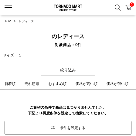
0
検索
カ
TORNADO MART ONLINE 
TOP
レディース
のレディース
対象商品
0
件
サイズ
S
絞り込み
新着順
売れ筋順
おすすめ順
価格が高い順
価格が低い順
ご希望の条件で商品は見つかりませんでした。
下記より再度条件を設定して検索してください。
条件を設定する