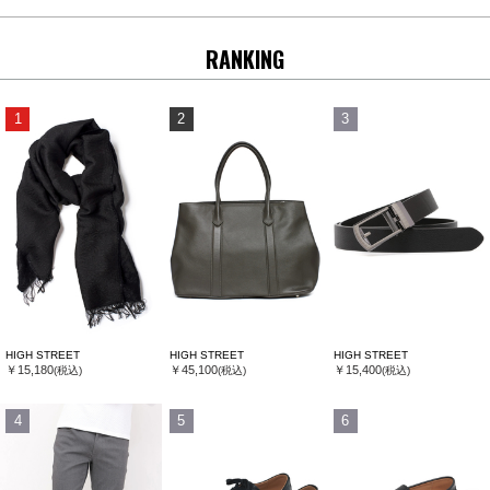
RANKING
1
2
3
HIGH STREET
HIGH STREET
HIGH STREET
￥15,180
￥45,100
￥15,400
(税込)
(税込)
(税込)
4
5
6