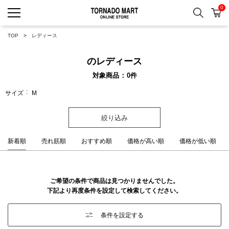
0
検索
カ
TORNADO MART ONLINE 
TOP
レディース
のレディース
対象商品
0
件
サイズ
M
絞り込み
新着順
売れ筋順
おすすめ順
価格が高い順
価格が低い順
ご希望の条件で商品は見つかりませんでした。
下記より再度条件を設定して検索してください。
条件を設定する