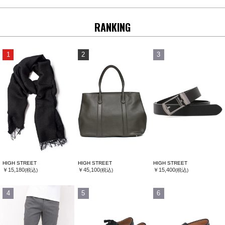
RANKING
1
2
3
HIGH STREET
HIGH STREET
HIGH STREET
￥15,180
￥45,100
￥15,400
(税込)
(税込)
(税込)
4
5
6