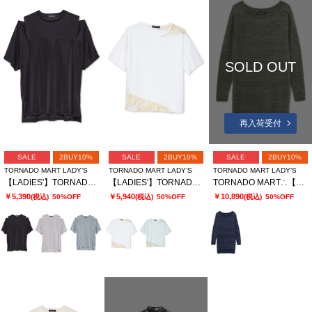
SOLD OUT
再入荷受付
SALE
2BUY10%
SALE
2BUY10%
SALE
2BUY10%
TORNADO MART LADY’S
TORNADO MART LADY’S
TORNADO MART LADY’S
【LADIES'】TORNADO MART∴ブライトスムーススリットオーバーTシャツ
【LADIES'】TORNADO MART∴シアーマーブル切り替えオーバーTシャツ
TORNADO MART∴【LADIES'】フェザーヤーンボートネックロングニット
￥5,390
￥5,940
￥10,890
(税込)
50%OFF
(税込)
50%OFF
(税込)
50%OFF