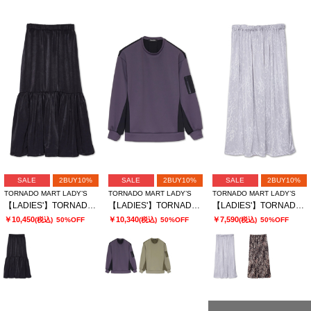
SALE
2BUY10%
SALE
2BUY10%
SALE
2BUY10%
TORNADO MART LADY’S
TORNADO MART LADY’S
TORNADO MART LADY’S
【LADIES'】TORNADO MART∴サテンティアードスカート
【LADIES'】TORNADO MART∴ダブルサテン切替プルオーバー
【LADIES'】TORNADO MART∴レオパードプリントイージースカート
￥10,450
￥10,340
￥7,590
(税込)
50%OFF
(税込)
50%OFF
(税込)
50%OFF