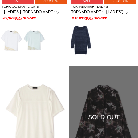
SALE
2BUY10%
SALE
2BUY10%
TORNADO MART LADY’S
TORNADO MART LADY’S
【LADIES'】TORNADO MART∴シアーマーブル切り替えオーバーTシャツ
TORNADO MART∴【LADIES'】フェザーヤーンボートネックロングニット
￥5,940
￥10,890
(税込)
50%OFF
(税込)
50%OFF
SOLD OUT