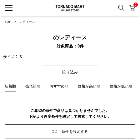
0
検索
カ
TORNADO MART ONLINE 
TOP
レディース
のレディース
対象商品
0
件
サイズ
S
絞り込み
新着順
売れ筋順
おすすめ順
価格が高い順
価格が低い順
ご希望の条件で商品は見つかりませんでした。
下記より再度条件を設定して検索してください。
条件を設定する