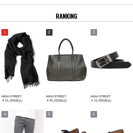
RANKING
1
2
3
HIGH STREET
HIGH STREET
HIGH STREET
￥15,180
￥45,100
￥15,400
(税込)
(税込)
(税込)
4
5
6