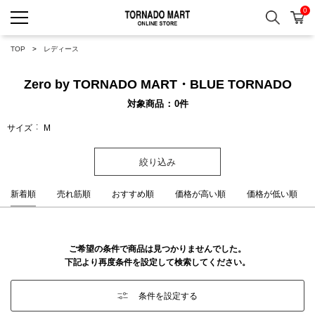
0
検索
カ
TORNADO MART ONLINE 
TOP
レディース
Zero by TORNADO MART・BLUE TORNADO
対象商品
0
件
サイズ
M
絞り込み
新着順
売れ筋順
おすすめ順
価格が高い順
価格が低い順
ご希望の条件で商品は見つかりませんでした。
下記より再度条件を設定して検索してください。
条件を設定する