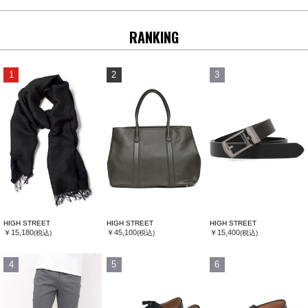
RANKING
1
2
3
HIGH STREET
HIGH STREET
HIGH STREET
￥15,180
￥45,100
￥15,400
(税込)
(税込)
(税込)
4
5
6