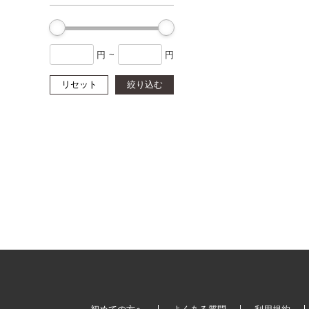
円
~
円
リセット
絞り込む