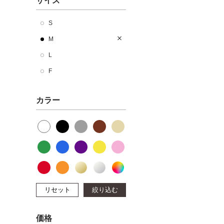
サイズ
S
M
L
F
カラー
リセット
絞り込む
価格