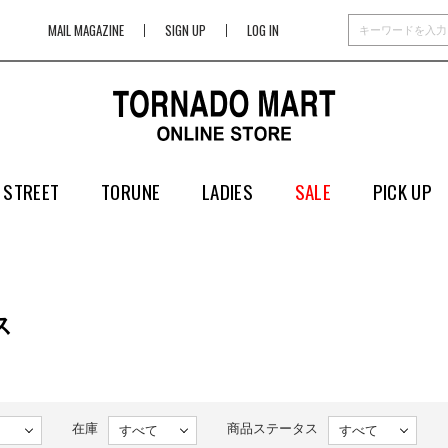
MAIL MAGAZINE
SIGN UP
LOG IN
 STREET
TORUNE
LADIES
SALE
PICK UP
ス
在庫
商品ステータス