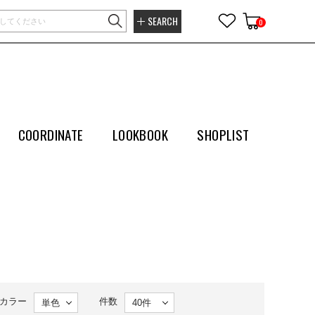
SEARCH
0
COORDINATE
LOOKBOOK
SHOPLIST
カラー
件数