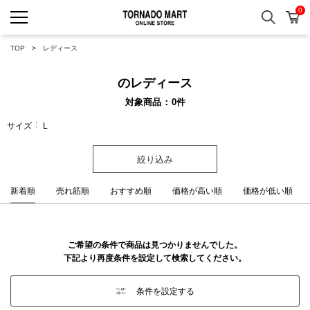
0
検索
カ
TORNADO MART ONLINE 
TOP
レディース
のレディース
対象商品
0
件
サイズ
L
絞り込み
新着順
売れ筋順
おすすめ順
価格が高い順
価格が低い順
ご希望の条件で商品は見つかりませんでした。
下記より再度条件を設定して検索してください。
条件を設定する